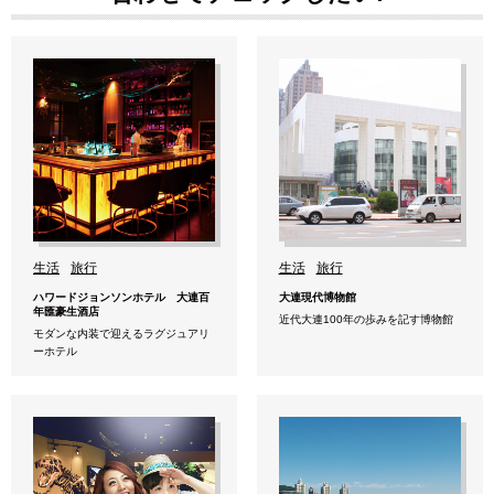
生活
旅行
生活
旅行
ハワードジョンソンホテル 大連百
大連現代博物館
年匯豪生酒店
近代大連100年の歩みを記す博物館
モダンな内装で迎えるラグジュアリ
ーホテル