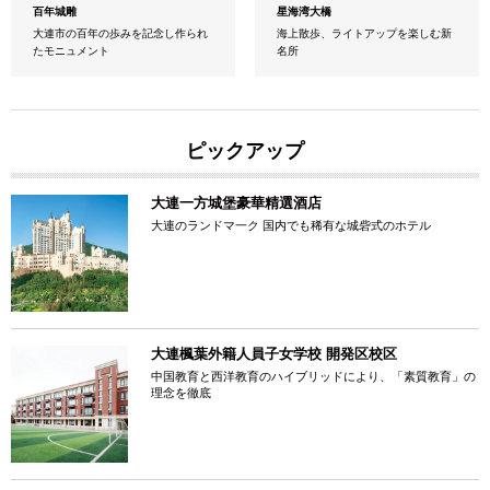
百年城雕
星海湾大橋
大連市の百年の歩みを記念し作られ
海上散歩、ライトアップを楽しむ新
たモニュメント
名所
ピックアップ
大連一方城堡豪華精選酒店
大連のランドマ一ク 国内でも稀有な城砦式のホテル
大連楓葉外籍人員子女学校 開発区校区
中国教育と西洋教育のハイブリッドにより、「素質教育」の
理念を徹底