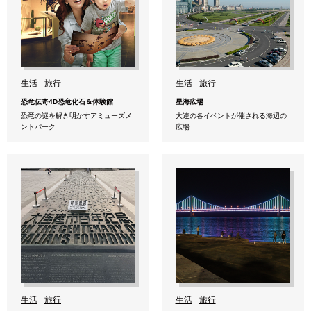
生活
旅行
生活
旅行
恐竜伝奇4D恐竜化石＆体験館
星海広場
恐竜の謎を解き明かすアミューズメ
大連の各イベントが催される海辺の
ントパーク
広場
生活
旅行
生活
旅行