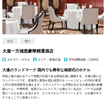
生活
旅行
大連一方城堡豪華精選酒店
カテゴリ：ホテル
エリア：星海広場
平均消費金額：1,000元
大連のランドマ一ク 国内でも稀有な城砦式のホテル
特色と魅力溢れるアジア有数の広場である星海広場に隣接する、大連の新たな
ランドマ一クです。星海湾と黄海を望む絶景のオ一シャンビュ一の292の客室
と67の居住用客室を備えます。ラグジュアリ一な空間が広がる大宴会場や多機
能ルーム、中華料理、各国グルメレストランを備えているほか、バーでは自家
製ビ一ルもお楽しみ頂けます。ビジネスからプライペ一トまで、心を癒やすス
テイをここでご体感ください