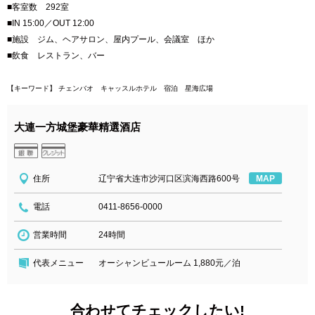
■客室数 292室
■IN 15:00／OUT 12:00
■施設 ジム、ヘアサロン、屋内プール、会議室 ほか
■飲食 レストラン、バー
【キーワード】 チェンバオ キャッスルホテル 宿泊 星海広場
大連一方城堡豪華精選酒店
住所
辽宁省大连市沙河口区滨海西路600号
MAP
電話
0411-8656-0000
営業時間
24時間
代表メニュー
オーシャンビュールーム 1,880元／泊
合わせてチェックしたい!