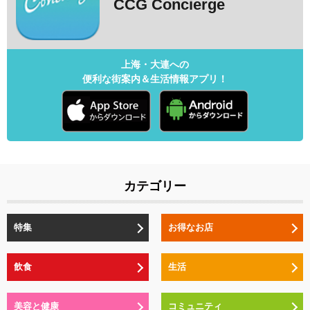
CCG Concierge
上海・大連への
便利な街案内＆生活情報アプリ！
カテゴリー
特集
お得なお店
飲食
生活
美容と健康
コミュニティ