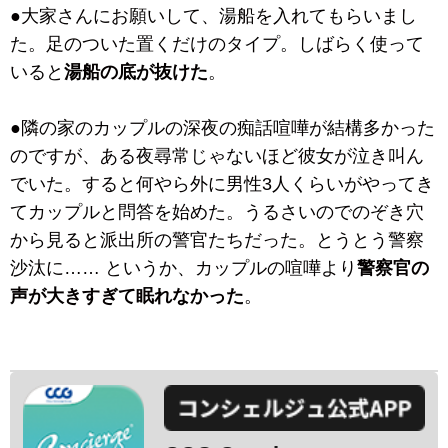
●大家さんにお願いして、湯船を入れてもらいまし
た。足のついた置くだけのタイプ。しばらく使って
いると
湯船の底が抜けた
。
●隣の家のカップルの深夜の痴話喧嘩が結構多かった
のですが、ある夜尋常じゃないほど彼女が泣き叫ん
でいた。すると何やら外に男性3人くらいがやってき
てカップルと問答を始めた。うるさいのでのぞき穴
から見ると派出所の警官たちだった。とうとう警察
沙汰に…… というか、カップルの喧嘩より
警察官の
声が大きすぎて眠れなかった
。