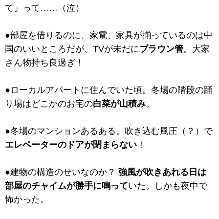
て」って……（泣）
●部屋を借りるのに、家電、家具が揃っているのは中
国のいいところだが、TVが未だに
ブラウン管
。大家
さん物持ち良過ぎ！
●ローカルアパートに住んでいた頃。冬場の階段の踊
り場はどこかのお宅の
白菜が山積み
。
●冬場のマンションあるある。吹き込む風圧（？）で
エレベーターのドアが閉まらない
！
●建物の構造のせいなのか？
強風が吹きあれる日は
部屋のチャイムが勝手に鳴って
いた。しかも夜中で
怖かった。