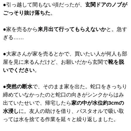
●引っ越して間もない頃だったが、
玄関ドアのノブが
ごっそり抜け落ちた
。
●家を売るから
来月出て行ってもらえないか
と。急す
ぎる……
●大家さんが家を売るとかで、買いたい人が何人も部
屋を見に来るんだけど、お願いだから玄関で
靴を脱
いでください
。
●
突然の断水
で、そのまま家を出た。蛇口をきっちり
締めていなかったのと蛇口の向きがシンクからはみ
出ていたせいで、帰宅したら
家の中が水位約3cmの
水浸し
に。友人の助けを借り、バスタオルで吸い取
っては水を捨てる作業を延々と繰り返しました。