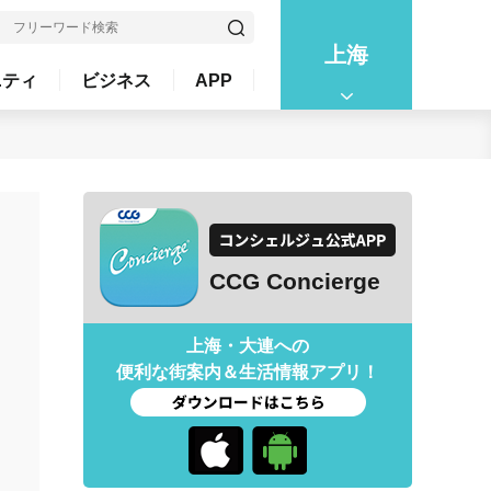
上海
ニティ
ビジネス
APP
CCG Concierge
上海・大連への
便利な街案内＆生活情報アプリ！