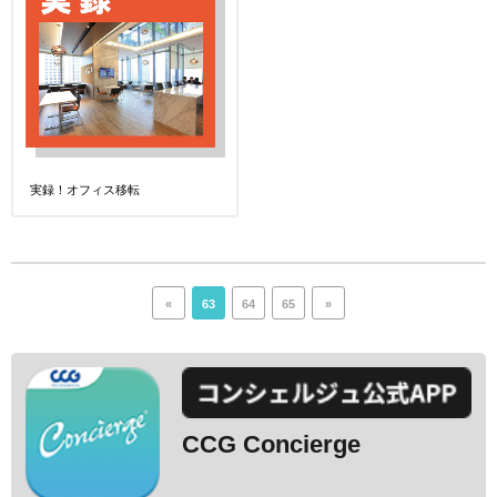
実録！オフィス移転
«
63
64
65
»
CCG Concierge