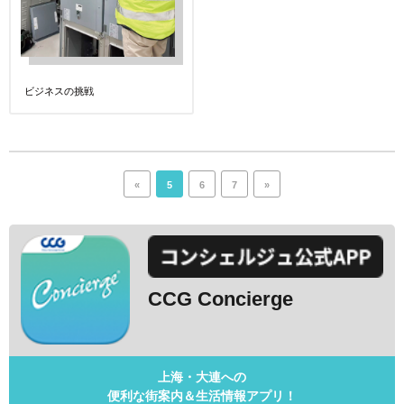
ビジネスの挑戦
«
5
6
7
»
CCG Concierge
上海・大連への
便利な街案内＆生活情報アプリ！