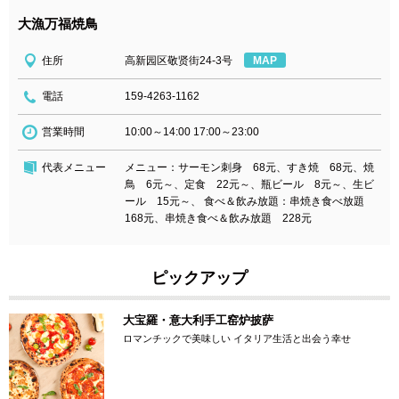
大漁万福焼鳥
住所
高新园区敬贤街24-3号
MAP
電話
159-4263-1162
営業時間
10:00～14:00 17:00～23:00
代表メニュー
メニュー：サーモン刺身 68元、すき焼 68元、焼
鳥 6元～、定食 22元～、瓶ビール 8元～、生ビ
ール 15元～、 食べ＆飲み放題：串焼き食べ放題
168元、串焼き食べ＆飲み放題 228元
ピックアップ
大宝羅・意大利手工窑炉披萨
ロマンチックで美味しい イタリア生活と出会う幸せ