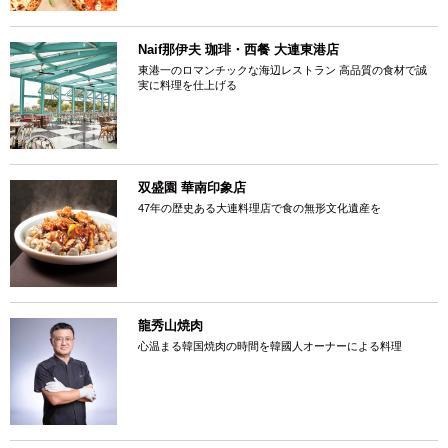
Naif那伊夫 珈琲・西餐 大連東港店
東港一のロマンチックな海辺レストラン 高品質の食材で誠
実に料理を仕上げる
双盛園 華南印象店
47年の歴史ある大連料理店で食の無形文化遺産を
龍秀山焼肉
心温まる韓国焼肉の時間を韓國人オーナーによる料理