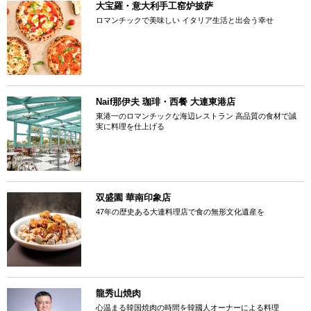
大宝羅・意大利手工窑炉披萨
ロマンチックで美味しい イタリア生活と出会う幸せ
Naif那伊夫 珈琲・西餐 大連東港店
東港一のロマンチックな海辺レストラン 高品質の食材で誠
実に料理を仕上げる
双盛園 華南印象店
47年の歴史ある大連料理店で食の無形文化遺産を
龍秀山焼肉
心温まる韓国焼肉の時間を韓國人オーナーによる料理