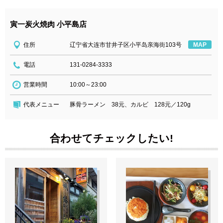
寅一炭火焼肉 小平島店
住所
辽宁省大连市甘井子区小平岛亲海街103号
MAP
電話
131-0284-3333
営業時間
10:00～23:00
代表メニュー
豚骨ラーメン 38元、カルビ 128元／120g
合わせてチェックしたい!