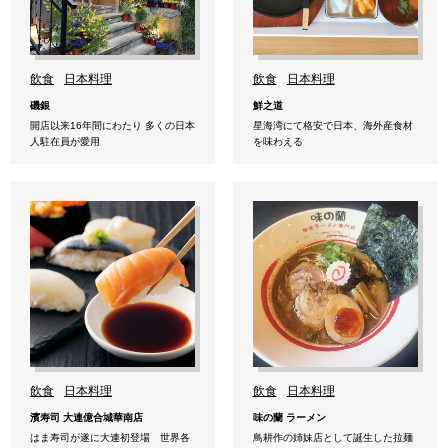
飲食
日本料理
飲食
日本料理
磯銀
鮮之道
開店以来16年間にわたり 多くの日本
星海湾にて格安で日本、海外産食材
人駐在員が愛用
を味わえる
飲食
日本料理
飲食
日本料理
濱寿司 大連億合城華南店
味の蘭 ラーメン
はま寿司が遂に大連初登場 世界各
鳥耕作の姉妹店として誕生した拉麺