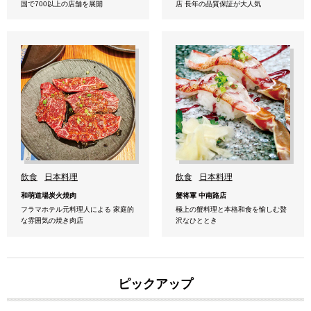
国で700以上の店舗を展開
店 長年の品質保証が大人気
飲食
日本料理
飲食
日本料理
和萌道場炭火焼肉
蟹将軍 中南路店
フラマホテル元料理人による 家庭的
極上の蟹料理と本格和食を愉しむ贅
な雰囲気の焼き肉店
沢なひととき
ピックアップ