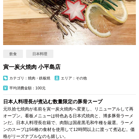
飲食
日本料理
寅一炭火焼肉 小平島店
カテゴリ：焼肉・鉄板焼
エリア：その他
平均消費金額：100元
日本人料理長が煮込む数量限定の豚骨スープ
元玖拾七焼肉が名前を寅一炭火焼肉へ変更し、リニューアルして再
オープン。看板メニューは特色ある日本式焼肉と、博多豚骨ラーメ
ンだ。日本人料理長在籍で、肉類は国産黒毛和牛種を厳選。ラーメ
ンのスープは56種の食材を使用して12時間以上に渡って煮込む。価
格がリーズナブルなのも嬉しい。