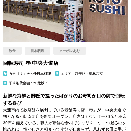
飲食
日本料理
クーポンあり
回転寿司 琴 中央大道店
カテゴリ：その他日本料理
エリア：西安路・奥林匹克
平均消費金額：50元以下
新鮮な海鮮と酢飯で握ったばかりのお寿司が目の前で回転
する喜び
大連市内で数店舗を展開している老舗寿司店「琴」が、中央大道で
初となる回転寿司店を新規オープン。店内はカウンター26席と座席
30席を備えている。職人が新鮮な食材でシャリを一つ一つ握るのを
眺めれば、懐かしさと相まって食欲が止まらず、思わずお皿に手が