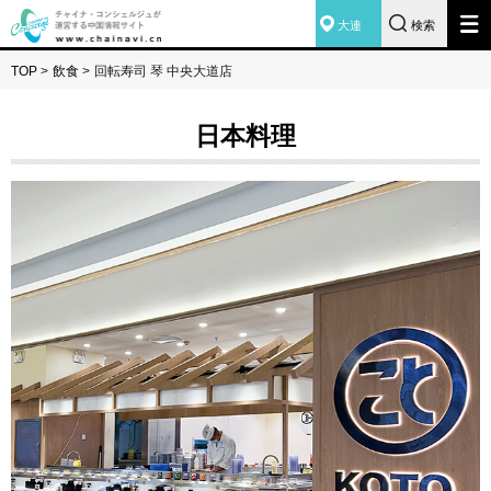
大連
検索
TOP
>
飲食
>
回転寿司 琴 中央大道店
日本料理