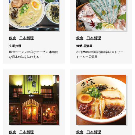
飲食
日本料理
飲食
日本料理
久尾拉麺
燦燃 居酒屋
豚骨ラーメンの店がオープン 本格的
在日歴8年の認証酒師常駐ストリー
な日本の味を味わえる
トビュー居酒屋
飲食
日本料理
飲食
日本料理