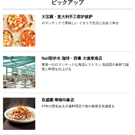
ピックアップ
大宝羅・意大利手工窑炉披萨
ロマンチックで美味しい イタリア生活と出会う幸せ
Naif那伊夫 珈琲・西餐 大連東港店
東港一のロマンチックな海辺レストラン 高品質の食材で誠
実に料理を仕上げる
双盛園 華南印象店
47年の歴史ある大連料理店で食の無形文化遺産を