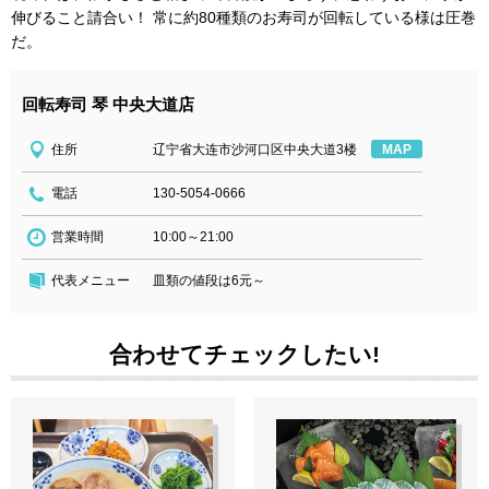
伸びること請合い！ 常に約80種類のお寿司が回転している様は圧巻
だ。
回転寿司 琴 中央大道店
住所
辽宁省大连市沙河口区中央大道3楼
MAP
電話
130-5054-0666
営業時間
10:00～21:00
代表メニュー
皿類の値段は6元～
合わせてチェックしたい!