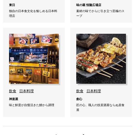
東日
味の蔵 恒隆広場店
独自の日本食文化を愉しめる日本料
素材の味でさらに引き立つ至極のス
理店
ープ
飲食
日本料理
飲食
日本料理
神楽屋
創心
味と鮮度が自慢活きた鰻から調理
匠の心、職人の技居酒屋ならぬ居食
屋