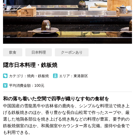
飲食
日本料理
クーポンあり
隠市日本料理・鉄板焼
カテゴリ：焼肉・鉄板焼
エリア：東港新区
平均消費金額：100元
和の落ち着いた空間で四季が織りなす旬の食材を
中国国産の雪龍黒牛や吉林省の鹿肉を、シンプルな料理法で焼き上
げる鉄板焼きのほか、香り豊かな長白山松茸で作ったスープや、厳
選した地鶏各部位を焼き上げる焼き鳥などの料理が豊富。要予約の
鉄板焼個室のほか、和風個室やカウンター席も完備。接待や会食で
も利用できる。