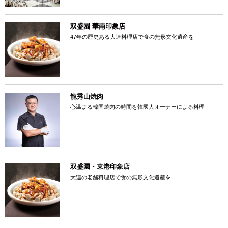
双盛園 華南印象店
47年の歴史ある大連料理店で食の無形文化遺産を
龍秀山焼肉
心温まる韓国焼肉の時間を韓國人オーナーによる料理
双盛園・東港印象店
大連の老舗料理店で食の無形文化遺産を