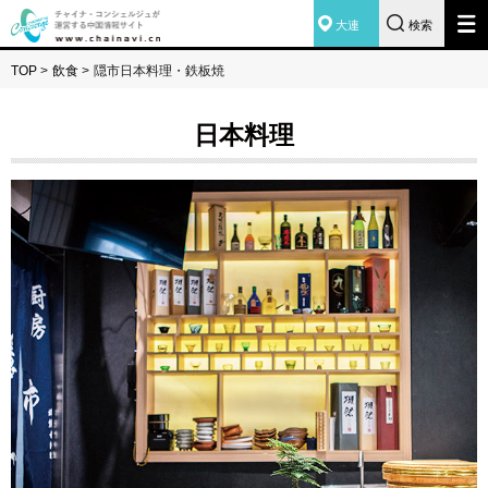
大連
検索
TOP
>
飲食
>
隠市日本料理・鉄板焼
日本料理