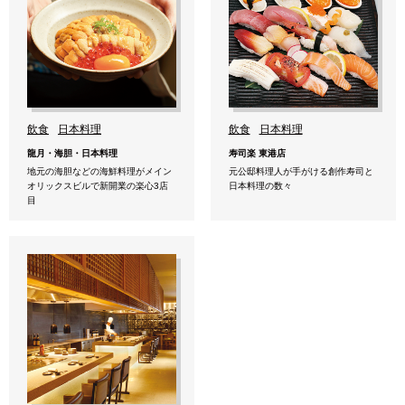
飲食
日本料理
飲食
日本料理
龍月・海胆・日本料理
寿司楽 東港店
地元の海胆などの海鮮料理がメイン
元公邸料理人が手がける創作寿司と
オリックスビルで新開業の楽心3店
日本料理の数々
目