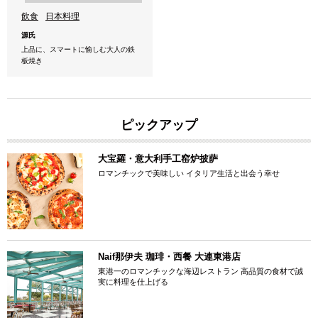
飲食
日本料理
源氏
上品に、スマートに愉しむ大人の鉄
板焼き
ピックアップ
大宝羅・意大利手工窑炉披萨
ロマンチックで美味しい イタリア生活と出会う幸せ
Naif那伊夫 珈琲・西餐 大連東港店
東港一のロマンチックな海辺レストラン 高品質の食材で誠
実に料理を仕上げる