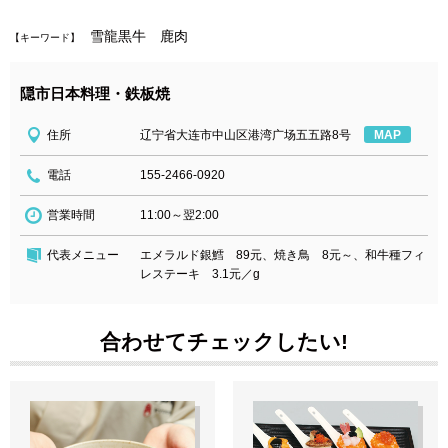
雪龍黒牛 鹿肉
【キーワード】
隠市日本料理・鉄板焼
住所
辽宁省大连市中山区港湾广场五五路8号
MAP
電話
155-2466-0920
営業時間
11:00～翌2:00
代表メニュー
エメラルド銀鱈 89元、焼き鳥 8元～、和牛種フィ
レステーキ 3.1元／g
合わせてチェックしたい!