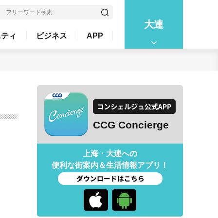
大連
ニティ
ビジネス
APP
CCG Concierge
上海・大連への
便利な街案内＆生活情報アプリ！