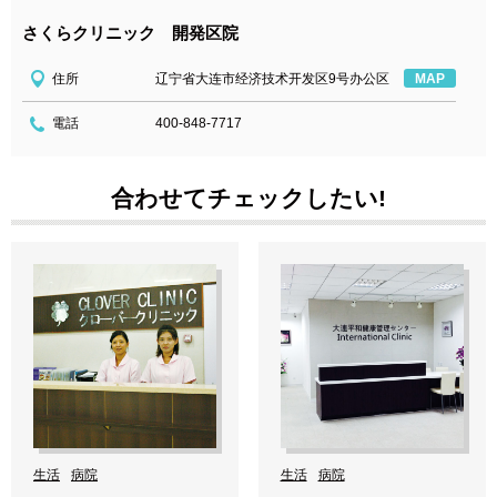
さくらクリニック 開発区院
住所
辽宁省大连市经济技术开发区9号办公区
MAP
電話
400-848-7717
合わせてチェックしたい!
生活
病院
生活
病院