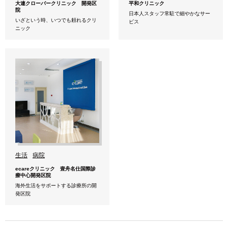
大連クローバークリニック 開発区
平和クリニック
院
日本人スタッフ常駐で細やかなサー
いざという時、いつでも頼れるクリ
ビス
ニック
生活
病院
ecareクリニック 壹舟名仕国際診
療中心開発区院
海外生活をサポートする診療所の開
発区院