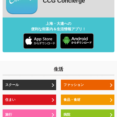
CCG Concierge
上海・大連への
便利な街案内＆生活情報アプリ！
生活
スクール
ファッション
住まい
食品・食材
旅行
病院