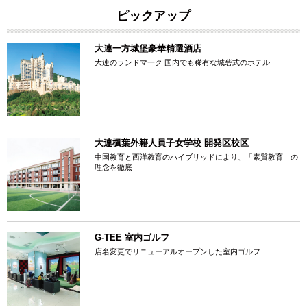
ピックアップ
大連一方城堡豪華精選酒店
大連のランドマ一ク 国内でも稀有な城砦式のホテル
大連楓葉外籍人員子女学校 開発区校区
中国教育と西洋教育のハイブリッドにより、「素質教育」の
理念を徹底
G-TEE 室内ゴルフ
店名変更でリニューアルオープンした室内ゴルフ