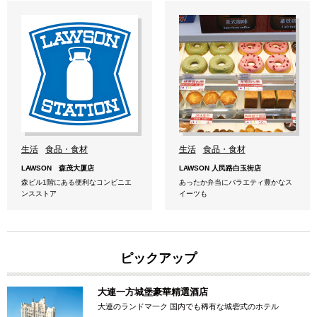
生活
食品・食材
生活
食品・食材
LAWSON 森茂大厦店
LAWSON 人民路白玉街店
森ビル1階にある便利なコンビニエ
あったか弁当にバラエティ豊かなス
ンスストア
イーツも
ピックアップ
大連一方城堡豪華精選酒店
大連のランドマ一ク 国内でも稀有な城砦式のホテル