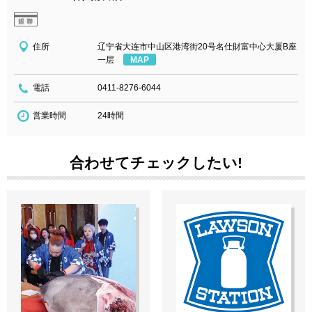
住所
辽宁省大连市中山区港湾街20号名仕財富中心大厦B座
一层
MAP
電話
0411-8276-6044
営業時間
24時間
合わせてチェックしたい!