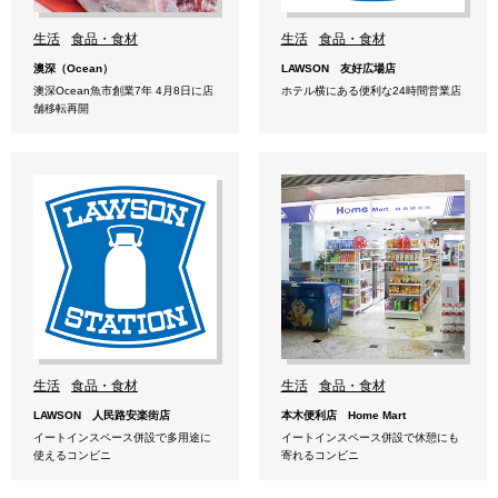
生活
食品・食材
生活
食品・食材
澳深（Ocean）
LAWSON 友好広場店
澳深Ocean魚市創業7年 4月8日に店
ホテル横にある便利な24時間営業店
舗移転再開
生活
食品・食材
生活
食品・食材
LAWSON 人民路安楽街店
本木便利店 Home Mart
イートインスペース併設で多用途に
イートインスペース併設で休憩にも
使えるコンビニ
寄れるコンビニ