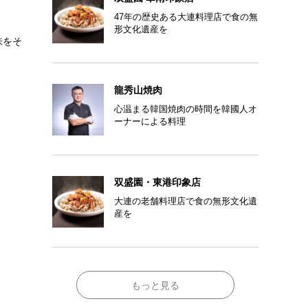
47年の歴史ある大連料理店で食の無
形文化遺産を
味をそ
龍秀山焼肉
心温まる韓国焼肉の時間を韓國人オ
ーナーによる料理
双盛園・東港印象店
大連の老舗料理店で食の無形文化遺
産を
もっと見る