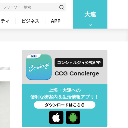
大連
ニティ
ビジネス
APP
CCG Concierge
上海・大連への
便利な街案内＆生活情報アプリ！