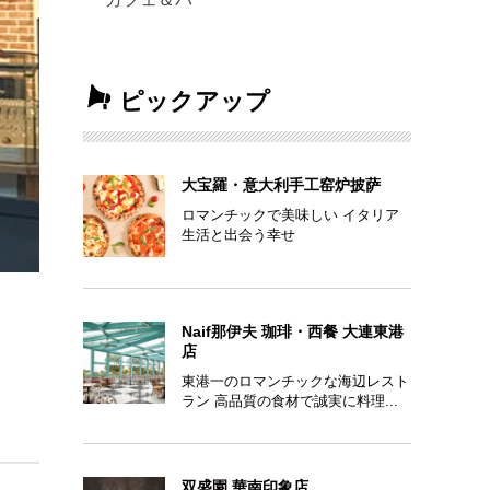
ピックアップ
大宝羅・意大利手工窑炉披萨
ロマンチックで美味しい イタリア
生活と出会う幸せ
Naif那伊夫 珈琲・西餐 大連東港
店
東港一のロマンチックな海辺レスト
ラン 高品質の食材で誠実に料理...
双盛園 華南印象店