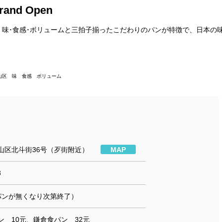
d Open
。味･食感･ボリュームと三拍子揃ったこだわりのパンが特徴で、日本の
山区 味 食感 ボリューム
山区北斗街36号（歹街附近）
MAP
3
0（パンが無くなり次第終了）
ン 10元、鎌倉食パン 32元