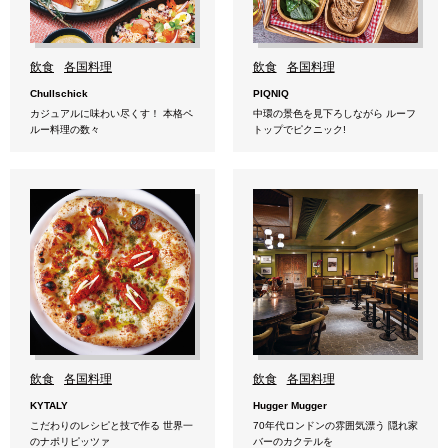
飲食
各国料理
飲食
各国料理
Chullschick
PIQNIQ
カジュアルに味わい尽くす！ 本格ペ
中環の景色を見下ろしながら ルーフ
ルー料理の数々
トップでピクニック!
飲食
各国料理
飲食
各国料理
KYTALY
Hugger Mugger
こだわりのレシピと技で作る 世界一
70年代ロンドンの雰囲気漂う 隠れ家
のナポリピッツァ
バーのカクテルを