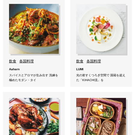
飲食
各国料理
飲食
各国料理
Aaharn
LUMI
スパイスとアロマが生み出す 洗練を
光の射すくつろぎ空間で 国籍を超え
極めたモダン・タイ
た「KIHACHI流」を