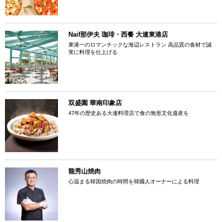
Naif那伊夫 珈琲・西餐 大連東港店
東港一のロマンチックな海辺レストラン 高品質の食材で誠
実に料理を仕上げる
双盛園 華南印象店
47年の歴史ある大連料理店で食の無形文化遺産を
龍秀山焼肉
心温まる韓国焼肉の時間を韓國人オーナーによる料理