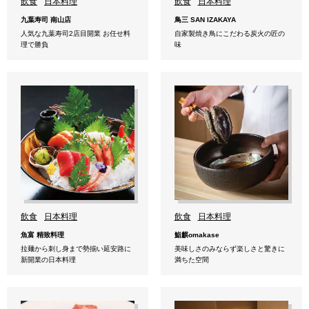
飲食
日本料理
飲食
日本料理
九葉寿司 南山店
鳥三 SAN IZAKAYA
人気な九葉寿司2店目開業 お任せ料
自家製焼き鳥にこだわる炭火の匠の
理で勝負
味
飲食
日本料理
飲食
日本料理
魚富 精致料理
鮨麒omakase
拉麺から刺し身まで勢揃い延安路に
美味しさのみならず楽しさと驚きに
新開業の日本料理
満ちた空間