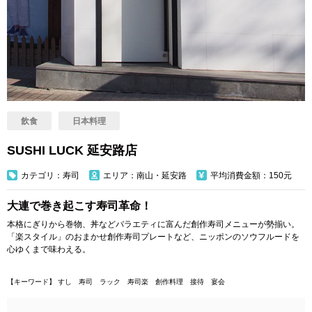
飲食
日本料理
SUSHI LUCK 延安路店
カテゴリ：寿司
エリア：南山・延安路
平均消費金額：150元
大連で巻き起こす寿司革命！
本格にぎりから巻物、丼などバラエティに富んだ創作寿司メニューが勢揃い。
「楽スタイル」のおまかせ創作寿司プレートなど、ニッポンのソウフルードを
心ゆくまで味わえる。
【キーワード】 すし 寿司 ラック 寿司楽 創作料理 接待 宴会