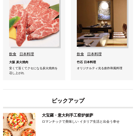
飲食
日本料理
飲食
日本料理
大阪 炭火焼肉
竹石 日本料理
安くて旨くてクセになる炭火焼肉を
オリジナルティ光る創作和風料理
召し上がれ
ピックアップ
大宝羅・意大利手工窑炉披萨
ロマンチックで美味しい イタリア生活と出会う幸せ