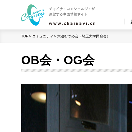
TOP
>
コミュニティ
>
大連むつめ会（埼玉大学同窓会）
OB会・OG会