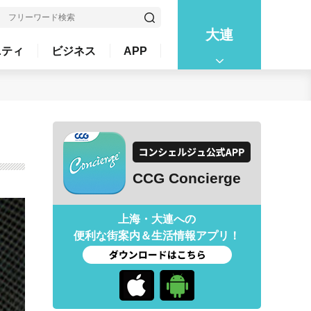
大連
ニティ
ビジネス
APP
CCG Concierge
上海・大連への
便利な街案内＆生活情報アプリ！