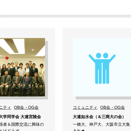
ニティ
OB会・OG会
コミュニティ
OB会・OG会
大学同学会 大連宮陵会
大連如水会（＆三商大の会）
係者＆国際交流に興味の
一橋大、神戸大、大阪市立大集
々はどうぞ
まれ★