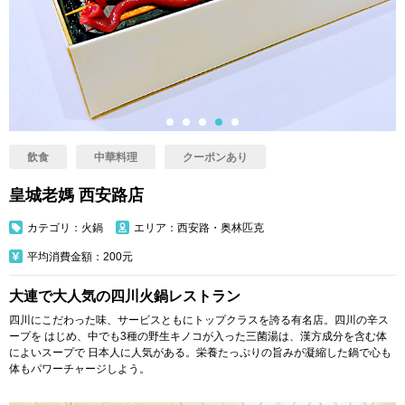
飲食
中華料理
クーポンあり
皇城老媽 西安路店
カテゴリ：火鍋
エリア：西安路・奥林匹克
平均消費金額：200元
大連で大人気の四川火鍋レストラン
四川にこだわった味、サービスともにトップクラスを誇る有名店。四川の辛ス
ープを はじめ、中でも3種の野生キノコが入った三菌湯は、漢方成分を含む体
によいスープで 日本人に人気がある。栄養たっぷりの旨みが凝縮した鍋で心も
体もパワーチャージしよう。