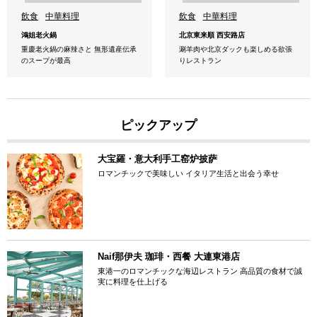
飲食
中華料理
飲食
中華料理
鴻姐老火鍋
北京東来順 西安路店
重慶老火鍋の麻辣さと 無形遺産伝承
涮羊肉や北京ダックも楽しめる欲張
のスープが最高
りレストラン
ピックアップ
大宝羅・意大利手工窑炉披萨
ロマンチックで美味しい イタリア生活と出会う幸せ
Naif那伊夫 珈琲・西餐 大連東港店
東港一のロマンチックな海辺レストラン 高品質の食材で誠
実に料理を仕上げる