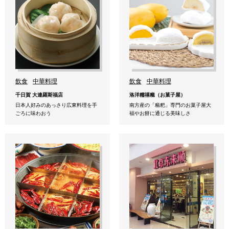
飲食
中華料理
飲食
中華料理
千日賀 大連羅斯福店
洛洋糯禧糍（お菓子屋）
日本人好みのあっさり広東料理を手
南方産の「糍粑」専門のお菓子屋大
ごろに味わおう
福やお餅に通じる美味しさ