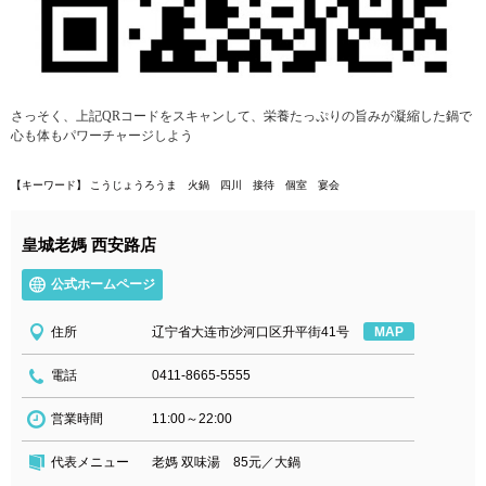
さっそく、上記
QR
コードをスキャンして、栄養たっぷりの旨みが凝縮した鍋で
心も体もパワーチャージしよう
【キーワード】 こうじょうろうま 火鍋 四川 接待 個室
宴会
皇城老媽 西安路店
公式ホームページ
住所
辽宁省大连市沙河口区升平街41号
MAP
電話
0411-8665-5555
営業時間
11:00～22:00
代表メニュー
老媽 双味湯 85元／大鍋