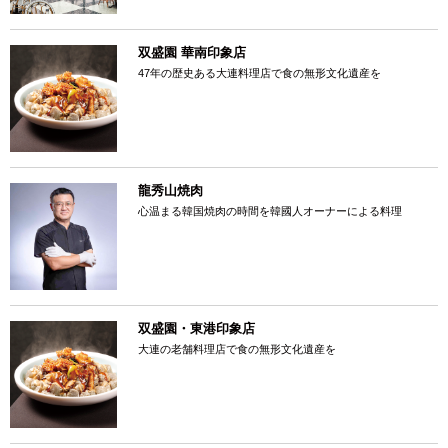
双盛園 華南印象店
47年の歴史ある大連料理店で食の無形文化遺産を
龍秀山焼肉
心温まる韓国焼肉の時間を韓國人オーナーによる料理
双盛園・東港印象店
大連の老舗料理店で食の無形文化遺産を