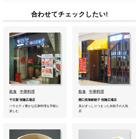
合わせてチェックしたい!
飲食
中華料理
飲食
中華料理
千日賀 恒隆広場店
開口笑海鮮餃子 恒隆広場店
バラエティ豊かな広東料理を手軽に
具がぎっしりつまった水餃子の人気
楽しむ
店