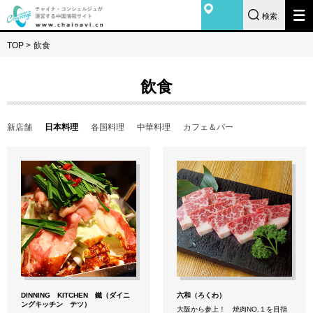
検索
TOP
>
飲食
飲食
新店舗
日本料理
各国料理
中華料理
カフェ＆バー
DINNING KITCHEN 鐵（ダイニ
六和（ろくわ）
ングキッチン テツ）
大阪から参上！ 焼肉NO.１を目指