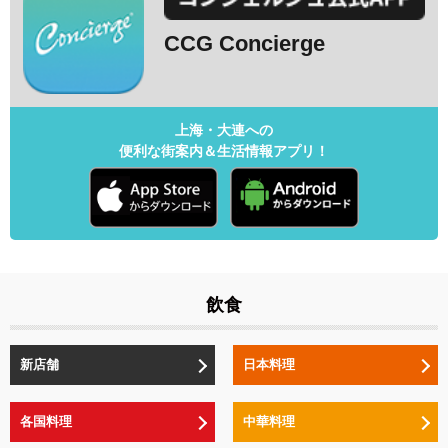
CCG Concierge
上海・大連への
便利な街案内＆生活情報アプリ！
飲食
新店舗
日本料理
各国料理
中華料理