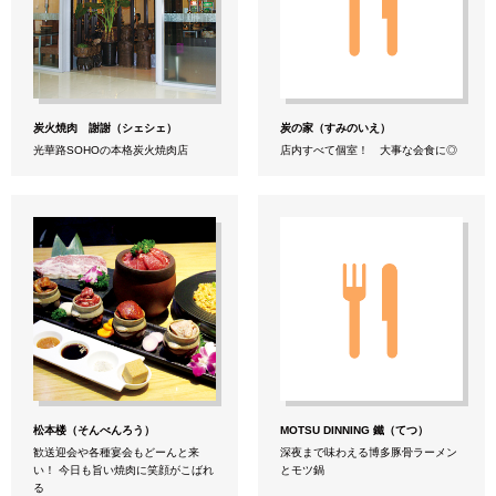
炭火焼肉 謝謝（シェシェ）
炭の家（すみのいえ）
光華路SOHOの本格炭火焼肉店
店内すべて個室！ 大事な会食に◎
松本楼（そんべんろう）
MOTSU DINNING 鐵（てつ）
歓送迎会や各種宴会もどーんと来
深夜まで味わえる博多豚骨ラーメン
い！ 今日も旨い焼肉に笑顔がこばれ
とモツ鍋
る