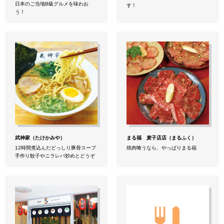
日本のご当地B級グルメを味わお
す！
う！
武神家（たけかみや）
まる福 麦子店店（まるふく）
12時間煮込んだどっしり豚骨スープ
焼肉喰うなら、やっぱりまる福
手作り餃子やニラレバ炒めとどうぞ