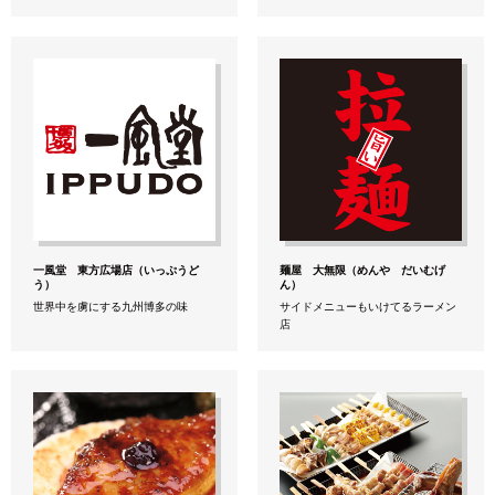
一風堂 東方広場店（いっぷうど
麺屋 大無限（めんや だいむげ
う）
ん）
世界中を虜にする九州博多の味
サイドメニューもいけてるラーメン
店