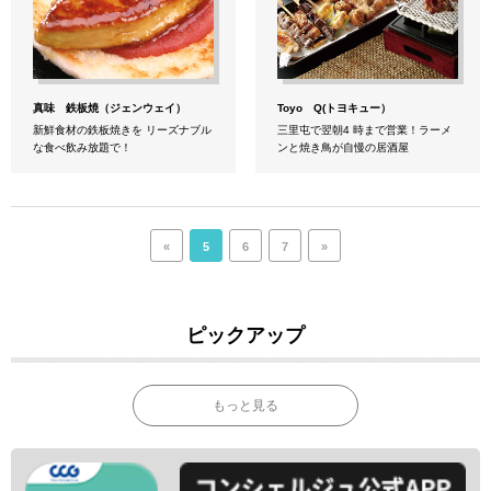
真味 鉄板焼（ジェンウェイ）
Toyo Q(トヨキュー）
新鮮食材の鉄板焼きを リーズナブル
三里屯で翌朝4 時まで営業！ラーメ
な食べ飲み放題で！
ンと焼き鳥が自慢の居酒屋
«
5
6
7
»
ピックアップ
もっと見る