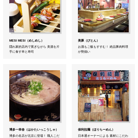
MESI MESI（めしめし）
美豚（びとん）
隠れ家的店内で寛ぎながら 美酒を片
お酒もご飯もすすむ！ 絶品豚肉料理
手に食す串と寿司
が勢揃い
博多一幸舎（はかたいっこうしゃ）
保利拉麺（ほりらーめん）
博多の名店が北京に登場！ 職人こだ
日本通オーナーによる 素材にこだわ