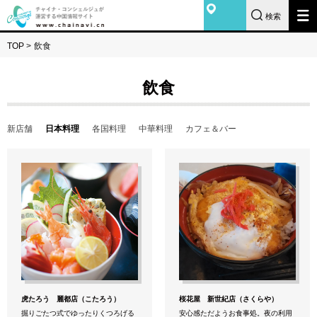
検索
TOP
>
飲食
飲食
新店舗
日本料理
各国料理
中華料理
カフェ＆バー
虎たろう 麗都店（こたろう）
桜花屋 新世紀店（さくらや）
掘りごたつ式でゆったりくつろげる
安心感ただようお食事処。夜の利用