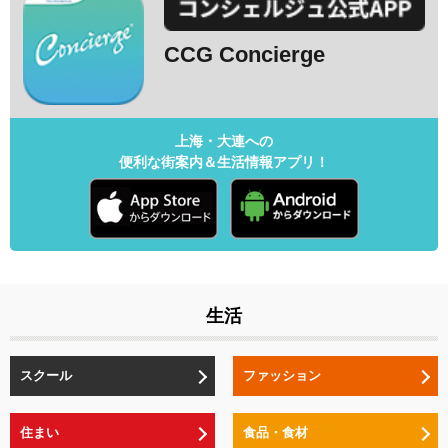
CCG Concierge
上海・大連への
便利な街案内＆生活情報アプリ！
生活
スクール
ファッション
住まい
食品・食材