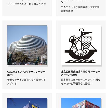
ン）
アートにまつわるイロイロがここに
アカデミックな雰囲気漂う北京の読
書家御用達
GALAXY SOHO(ギャラクシーソー
北京佐田雷蒙服装有限公司 オーダー
ホー）
スーツJASON
斬新なデザインが目を引く新ホット
日本品質のオーダースーツを 中国な
スポット
らではのお手頃価格で提供！