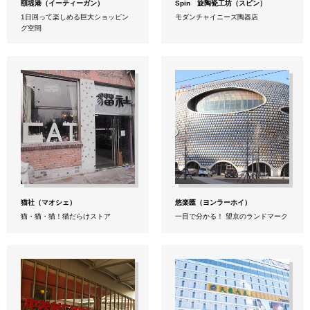
頤堤港（イーティーガン）
Spin 旋陶瓷工坊（スピン）
1日回って楽しめる巨大ショッピン
モダンチャイニーズ陶器店
グ空間
猫社（マオシェ）
悠楽匯（ヨンラーホイ）
猫・猫・猫！猫だらけストア
一目で分かる！ 望京のランドマーク