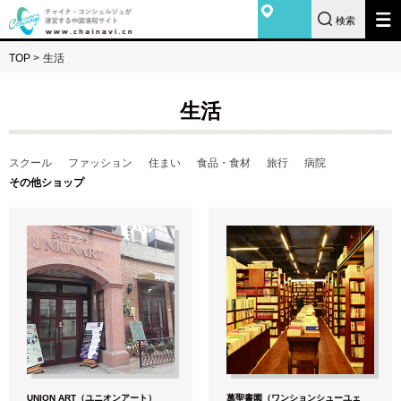
検索
TOP
>
生活
生活
スクール
ファッション
住まい
食品・食材
旅行
病院
その他ショップ
UNION ART（ユニオンアート）
萬聖書園（ワンションシューユェ