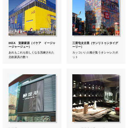
IKEA 宜家家居（イケア イージャ
三里屯太古里（サンリトゥンタイグ
ージャージュー）
ーリー）
あれもこれも欲しくなる洗練された
カッコいい人種が集うオシャレスポ
北欧家具の数々
ット