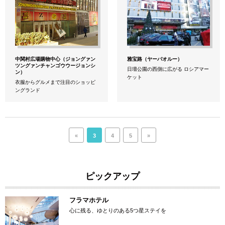
中関村広場購物中心（ジョングァン
雅宝路（ヤーバオルー）
ツングァンチャンゴウウージョンシ
日壇公園の西側に広がる ロシアマー
ン）
ケット
衣服からグルメまで注目のショッピ
ングランド
«
3
4
5
»
ピックアップ
フラマホテル
心に残る、ゆとりのある5つ星ステイを