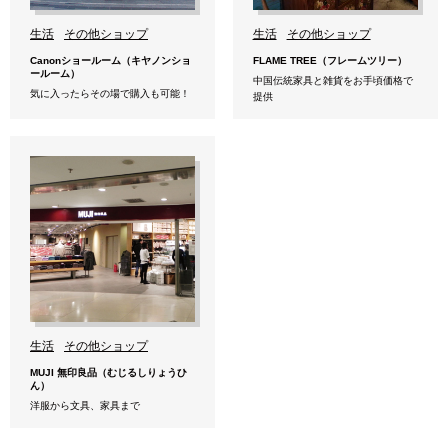
生活
その他ショップ
生活
その他ショップ
Canonショールーム（キヤノンショ
FLAME TREE（フレームツリー）
ールーム）
中国伝統家具と雑貨をお手頃価格で
気に入ったらその場で購入も可能！
提供
生活
その他ショップ
MUJI 無印良品（むじるしりょうひ
ん）
洋服から文具、家具まで