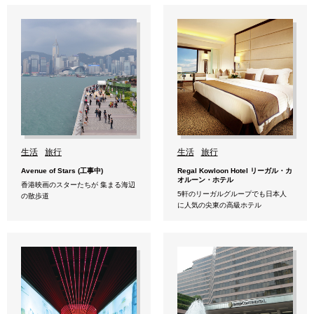
生活
旅行
生活
旅行
Avenue of Stars (工事中)
Regal Kowloon Hotel リーガル・カ
オルーン・ホテル
香港映画のスターたちが 集まる海辺
5軒のリーガルグループでも日本人
の散歩道
に人気の尖東の高級ホテル