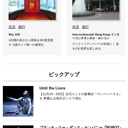
生活
旅行
生活
旅行
Sky 100
Intercontinental Hong Kong インタ
ーコンチネンタル・ホンコン
100階の高さから香港を360度見渡
ヴィクトリアハーバーが目前に！ 息
す 九龍サイド唯一の展望台
をのむ絶景を楽しめる
ピックアップ
Until the Lions
【11月19～20日】古代インドの叙事詩『マハーバーラタ』
を 華麗なる現代ダンスで演出
ブランカ・リー・ダンス・カンパニー『ROBOT』