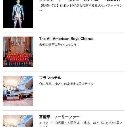
【8月5～7日】ロボットNAOも共演する壮大なパフォーマン
ス
The All-American Boys Chorus
天使の歌声に酔いしれよう！
フラマホテル
心に残る、ゆとりのある5つ星ステイを
富麗華 フーリーファー
エリア：中山広場・人民路 心に残る、ゆとりのある5つ星ス