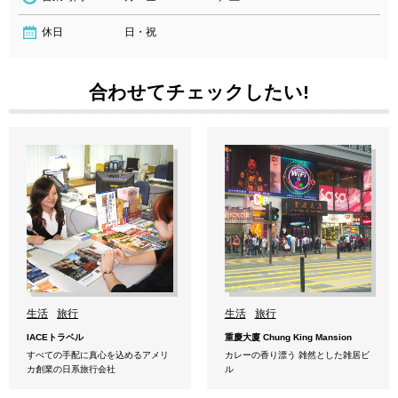
休日
日・祝
合わせてチェックしたい!
生活
旅行
生活
旅行
IACEトラベル
重慶大廈 Chung King Mansion
すべての手配に真心を込めるアメリ
カレーの香り漂う 雑然とした雑居ビ
カ創業の日系旅行会社
ル