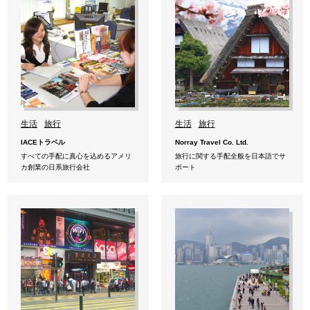
生活
旅行
生活
旅行
IACEトラベル
Norray Travel Co. Ltd.
すべての手配に真心を込めるアメリ
旅行に関する手配全般を日本語でサ
カ創業の日系旅行会社
ポート