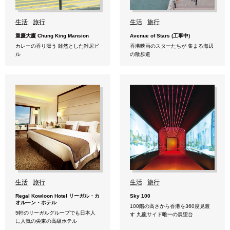
生活
旅行
生活
旅行
重慶大廈 Chung King Mansion
Avenue of Stars (工事中)
カレーの香り漂う 雑然とした雑居ビ
香港映画のスターたちが 集まる海辺
ル
の散歩道
生活
旅行
生活
旅行
Regal Kowloon Hotel リーガル・カ
Sky 100
オルーン・ホテル
100階の高さから香港を360度見渡
5軒のリーガルグループでも日本人
す 九龍サイド唯一の展望台
に人気の尖東の高級ホテル