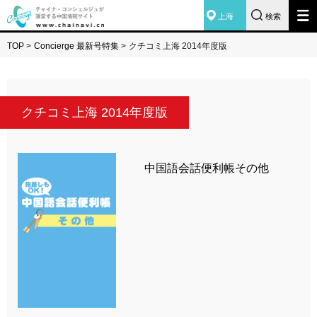
上海
検索
TOP
>
Concierge 最新号特集
>
クチコミ上海 2014年度版
クチコミ上海 2014年度版
中国語会話便利帳その他