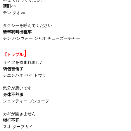
请到○○
チン ダオ○○
タクシーを呼んでください
请帮我叫出租车
チン バンウォー ジャオ チューズーチャー
】
【トラブル
サイフを盗まれました
钱包被偷了
チエンバオ ベイ トウラ
気分が悪いです
身体不舒服
シェンティー ブシューフ
カギが開きません
锁打不开
スオ ダーブカイ