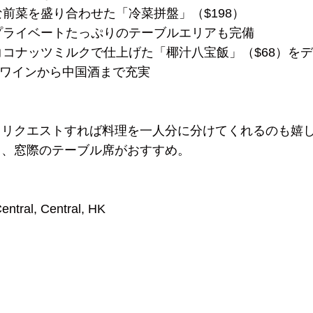
な前菜を盛り合わせた「冷菜拼盤」（$198）
やプライベートたっぷりのテーブルエリアも完備
ココナッツミルクで仕上げた「椰汁八宝飯」（$68）を
やワインから中国酒まで充実
。リクエストすれば料理を一人分に分けてくれるのも嬉
ら、窓際のテーブル席がおすすめ。
ntral, Central, HK