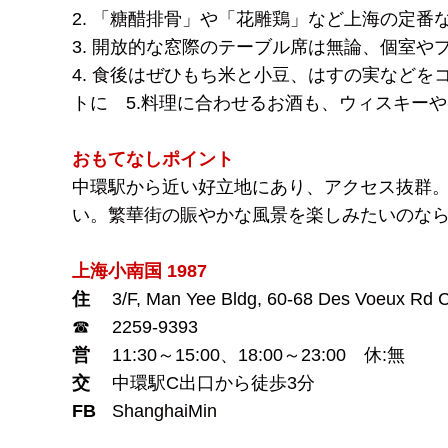
2. 「糖醋排骨」や「花雕鶏」など上海の定番
3. 開放的な窓際のテーブル席は無論、個室
4. 食後はぜひもち米と小豆、はすの実などを
トに 5.料理に合わせるお酒も、ウィスキー
おもてなしポイント
中環駅から近い好立地にあり、アクセス抜群
い。繁華街の賑やかな風景を楽しみたいのな
上海小南国 1987
住
3/F, Man Yee Bldg, 60-68 Des Voeux Rd Ce
☎
2259-9393
営
11:30～15:00、18:00～23:00 休:無
交
中環駅C出口から徒歩3分
FB
ShanghaiMin