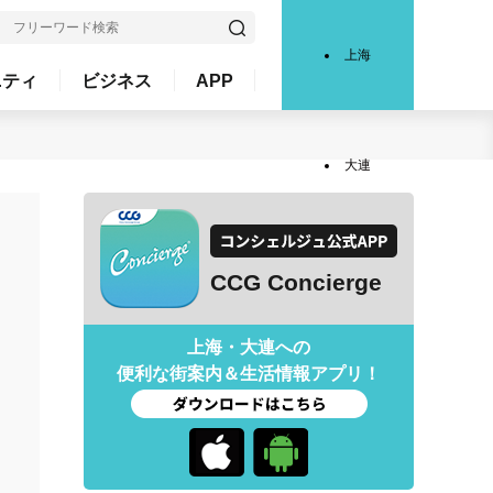
上海
ニティ
ビジネス
APP
大連
CCG Concierge
上海・大連への
便利な街案内＆生活情報アプリ！