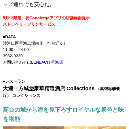
ッズ連れでも安心だ。
5月中限定 要Conciergeアプリの店舗画面提示
ストロベリープリンサービス
■DATA
沙河口区星海広場南側（灯台近く）
11:00～ 24:00
3982-9230
お問い合わせは
LENBACH 星海店
●レストラン
大連一方城堡豪華精選酒店 Collections
（集锦标帜餐
厅） コレクションズ
高台の城から海を見下ろすロイヤルな景色と味
を堪能