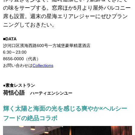
の味をサーブする。窓席ほか5月より屋外バルコニー
席も設置。週末の星海エリアレジャーにぜひプラン
ニングしておきたい。
■DATA
沙河口区濱海西路600号一方城堡豪華精選酒店
6:30～23:00
8656-0000（代表）
お問い合わせは
Collections
●素食レストラン
荷恬心語
ハーティエンシンユー
輝く太陽と海面の光を感じる爽やか×ヘルシー
フードの絶品コラボ