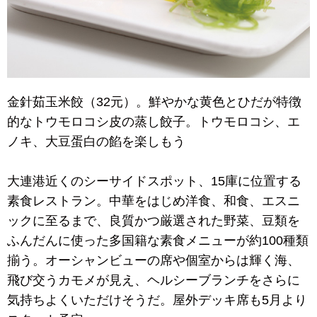
金針茹玉米餃（32元）。鮮やかな黄色とひだが特徴
的なトウモロコシ皮の蒸し餃子。トウモロコシ、エ
ノキ、大豆蛋白の餡を楽しもう
大連港近くのシーサイドスポット、15庫に位置する
素食レストラン。中華をはじめ洋食、和食、エスニ
ックに至るまで、良質かつ厳選された野菜、豆類を
ふんだんに使った多国籍な素食メニューが約100種類
揃う。オーシャンビューの席や個室からは輝く海、
飛び交うカモメが見え、ヘルシーブランチをさらに
気持ちよくいただけそうだ。屋外デッキ席も5月より