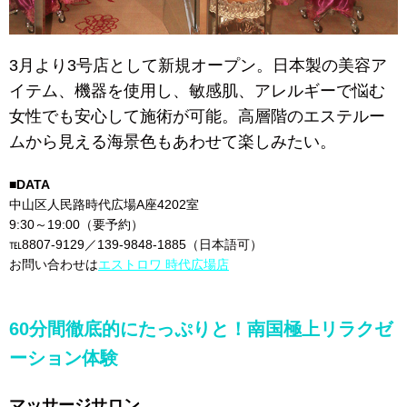
3月より3号店として新規オープン。日本製の美容ア
イテム、機器を使用し、敏感肌、アレルギーで悩む
女性でも安心して施術が可能。高層階のエステルー
ムから見える海景色もあわせて楽しみたい。
■DATA
中山区人民路時代広場A座4202室
9:30～19:00（要予約）
℡8807-9129／139-9848-1885（日本語可）
お問い合わせは
エストロワ 時代広場店
60分間徹底的にたっぷりと！南国極上リラクゼ
ーション体験
マッサージサロン