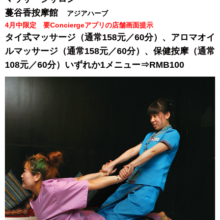
蔓谷香按摩館
アジアハーブ
4月中限定 要Conciergeアプリの店舗画面提示
タイ式マッサージ（通常158元／60分）、アロマオイ
ルマッサージ（通常158元／60分）、保健按摩（通常
108元／60分）いずれか1メニュー⇒RMB100