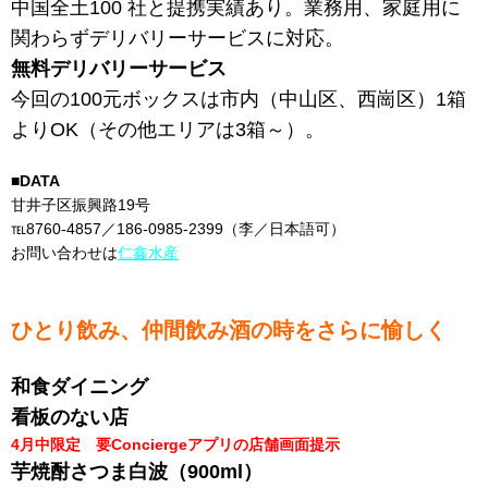
中国全土100 社と提携実績あり。業務用、家庭用に
関わらずデリバリーサービスに対応。
無料デリバリーサービス
今回の100元ボックスは市内（中山区、西崗区）1箱
よりOK（その他エリアは3箱～）。
■DATA
甘井子区振興路19号
℡8760-4857／186-0985-2399（李／日本語可）
お問い合わせは
仁鑫水産
ひとり飲み、仲間飲み酒の時をさらに愉しく
和食ダイニング
看板のない店
4月中限定 要Conciergeアプリの店舗画面提示
芋焼酎さつま白波（900ml）