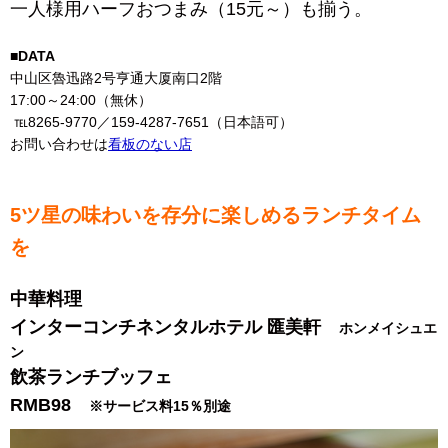
一人様用ハーフおつまみ（15元～）も揃う。
■DATA
中山区魯迅路2号亨通大厦南口2階
17:00～24:00（無休）
℡8265-9770／159-4287-7651（日本語可）
お問い合わせは
看板のない店
5ツ星の味わいを存分に楽しめるランチタイム
を
中華料理
インターコンチネンタルホテル 匯美軒
ホンメイシュエ
ン
飲茶ランチブッフェ
RMB98
※サービス料15％別途