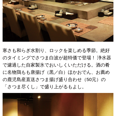
寒さも和らぎ水割り、ロックを楽しめる季節。絶好
のタイミングでさつま白波が超特価で登場！ 浄水器
で濾過した自家製氷でおいしくいただける。酒の肴
に名物鶏もも唐揚げ（黒／白）ほかおでん、お薦め
の鹿児島産直送さつま揚げ盛り合わせ（50元）の
「さつま尽くし」で盛り上がるもよし。