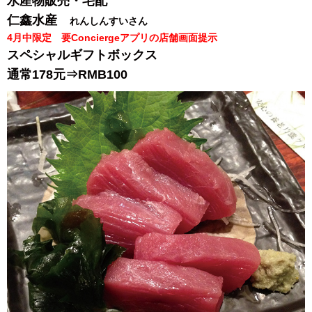
水産物販売・宅配
仁鑫水産
れんしんすいさん
4月中限定 要Conciergeアプリの店舗画面提示
スペシャルギフトボックス
通常178元⇒
RMB100