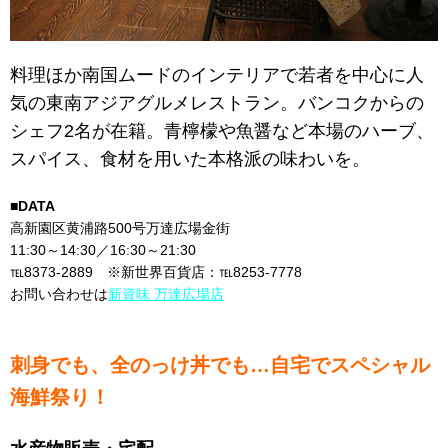
料理ほか南国ムードのインテリアで若者を中心に人
気の東南アジアグルメレストラン。バンコクからの
シェフ2名が在籍。青檸檬や魚醤など本場のハーブ、
スパイス、食材を用いた本格派の味わいを。
■DATA
高新園区黄浦路500号万達広場金街
11:30～14:30／16:30～21:30
℡8373-2889 ※新世界百貨店：℡8253-7778
お問い合わせは
新資味 万達広場店
刺身でも、全のっけ丼でも…自宅でスペシャル
海鮮祭り！