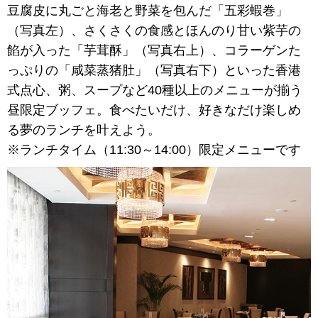
豆腐皮に丸ごと海老と野菜を包んだ「五彩蝦巻」
（写真左）、さくさくの食感とほんのり甘い紫芋の
餡が入った「芋茸酥」（写真右上）、コラーゲンた
っぷりの「咸菜蒸猪肚」（写真右下）といった香港
式点心、粥、スープなど40種以上のメニューが揃う
昼限定ブッフェ。食べたいだけ、好きなだけ楽しめ
る夢のランチを叶えよう。
※ランチタイム（11:30～14:00）限定メニューです