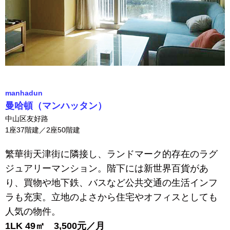
manhadun
曼哈頓（マンハッタン）
中山区友好路
1座37階建／2座50階建
繁華街天津街に隣接し、ランドマーク的存在のラグ
ジュアリーマンション。階下には新世界百貨があ
り、買物や地下鉄、バスなど公共交通の生活インフ
ラも充実。立地のよさから住宅やオフィスとしても
人気の物件。
1LK 49㎡ 3,500元／月