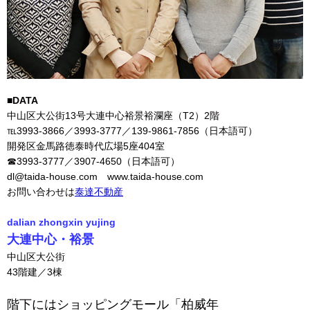
■DATA
中山区大公街13号大連中心裕景裕瀾座（T2）2階
℡3993-3866／3993-3777／139-9861-7856（日本語可）
開発区金馬路徳泰時代広場5座404室
☎3993-3777／3907-4650（日本語可）
dl@taida-house.com www.taida-house.com
お問い合わせは
泰達不動産
dalian zhongxin yujing
大連中心・裕景
中山区大公街
43階建／3棟
階下にはショッピングモール
「柏威年