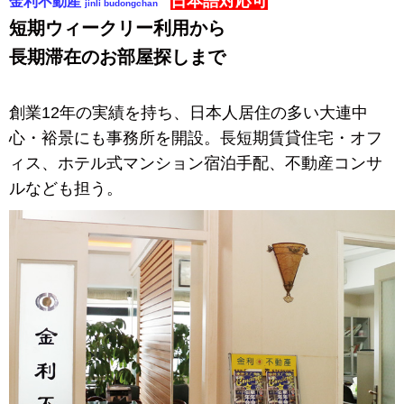
日本語対応可
金利不動産
jinli budongchan
短期ウィークリー利用から
長期滞在のお部屋探しまで
創業12年の実績を持ち、日本人居
住の多い大連中
心・裕景にも事務
所を開設。長短期賃貸住宅・オフ
ィ
ス、ホテル式マンション宿泊手配、
不動産コンサ
ルなども担う。