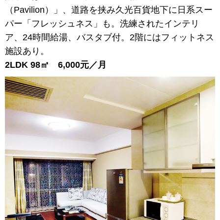
（Pavilion）」、道路
を挟み久光百貨地下に日系
スー
パー「フレッシュネス」
も。洗練されたインテリ
ア、24
時間給湯、バスタブ付。2階
にはフィットネス
施設あり。
2LDK 98㎡ 6,000元／月