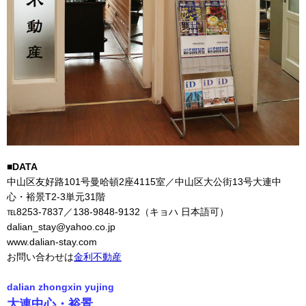
■DATA
中山区友好路101号曼哈頓2座4115室／中山区大公街13号大連中
心・裕景T2-3単元31階
℡8253-7837／138-9848-9132（キョハ 日本語可）
dalian_stay@yahoo.co.jp
www.dalian-stay.com
お問い合わせは
金利不動産
dalian zhongxin yujing
大連中心・裕景