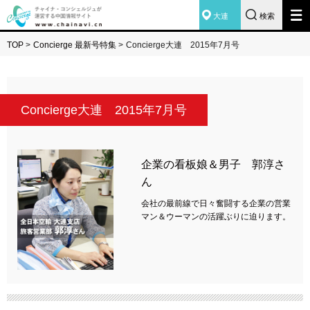
大連
検索
TOP
>
Concierge 最新号特集
>
Concierge大連 2015年7月号
Concierge大連 2015年7月号
企業の看板娘＆男子 郭淳さ
ん
会社の最前線で日々奮闘する企業の営業
マン＆ウーマンの活躍ぶりに迫ります。