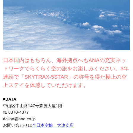
日本国内はもちろん、海外拠点へもANAの充実ネッ
トワークでらくらく空の旅をお楽しみください。3年
連続で「SKYTRAX-5STAR」の称号を得た極上の空
上ステイを体感していただけます。
■DATA
中山区中山路147号森茂大厦1階
℡ 8370-4077
dalian@ana.co.jp
お問い合わせは
全日本空輸 大連支店