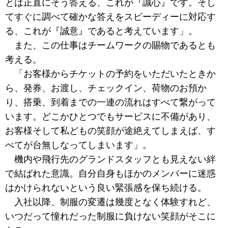
とは正直にそう答える、これが『誠心』です。そし
てすぐに調べて確かな答えをスピーディーに対応す
る、これが『誠意』であると考えています」。
また、この仕事はチームワークの賜物であるとも
考える。
「お客様からチケットの予約をいただいたときか
ら、発券、お渡し、チェックイン、荷物のお預か
り、搭乗、到着までの一連の流れはすべて繋がって
います。どこかひとつでもサービスに不備があり、
お客様そして私どもの笑顔が途絶えてしまえば、す
べてが台無しなってしまいます」。
機内や飛行先のグランドスタッフとも見えない絆
で結ばれた意識。自分自身もほかのメンバーに迷惑
はかけられないという良い緊張感を保ち続ける。
入社以降、制服の変遷は幾度となく体験すれど、
いつだって憧れだった制服に負けない笑顔がそこに