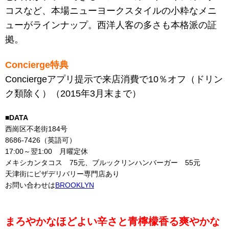
コスなど、本場ニューヨークスタイルの小粋なメニ
ューがラインナップ。西洋人客の多さも本格派の証
拠。
Concierge特典
Conciergeアプリ提示で
来店消費で10％オフ（ドリン
ク類除く）（2015年3月末まで）
■DATA
西崗区不老街184号
8686-7426（英語可）
17:00～翌1:00 月曜定休
メキシカンタコス 75元、ブルックリンハンバーガー 55元
天津街にピザデリバリー専門店あり
お問い合わせは
BROOKLYN
まろやかなほどよい辛さと青檸檬香る爽やかな