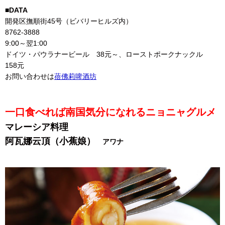
■DATA
開発区撫順街45号（ビバリーヒルズ内）
8762-3888
9:00～翌1:00
ドイツ・パウラナービール 38元～、ローストポークナックル
158元
お問い合わせは
蓓佛莉啤酒坊
一口食べれば南国気分になれるニョニャグルメ
マレーシア料理
阿瓦娜云頂（小蕉娘）
アワナ