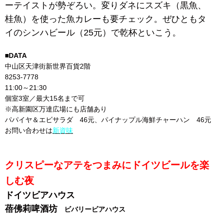
ーテイストが勢ぞろい。変りダネにスズキ（黒魚、
桂魚）を使った魚カレーも要チェック。ぜひともタ
イのシンハビール（25元）で乾杯といこう。
■DATA
中山区天津街新世界百貨2階
8253-7778
11:00～21:30
個室3室／最大15名まで可
※高新園区万達広場にも店舗あり
パパイヤ＆エビサラダ 46元、パイナップル海鮮チャーハン 46元
お問い合わせは
新資味
クリスピーなアテをつまみにドイツビールを楽
しむ夜
ドイツビアハウス
蓓佛莉啤酒坊
ビバリービアハウス