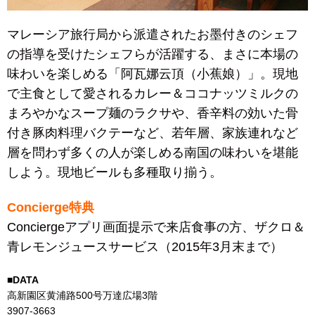
マレーシア旅行局から派遣されたお墨付きのシェフ
の指導を受けたシェフらが活躍する、まさに本場の
味わいを楽しめる「阿瓦娜云頂（小蕉娘）」。現地
で主食として愛されるカレー＆ココナッツミルクの
まろやかなスープ麺のラクサや、香辛料の効いた骨
付き豚肉料理バクテーなど、若年層、家族連れなど
層を問わず多くの人が楽しめる南国の味わいを堪能
しよう。現地ビールも多種取り揃う。
Concierge特典
Conciergeアプリ
画面提示で来店食事の方、ザクロ＆
青レモンジュースサービス（2015年3月末まで）
■DATA
高新園区黄浦路500号万達広場3階
3907-3663