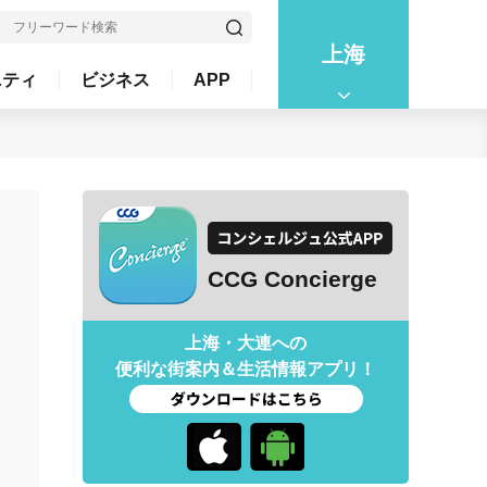
上海
ニティ
ビジネス
APP
CCG Concierge
上海・大連への
便利な街案内＆生活情報アプリ！