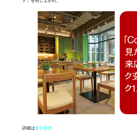
ト」を召し上がれ。
詳細は
泰生厨房