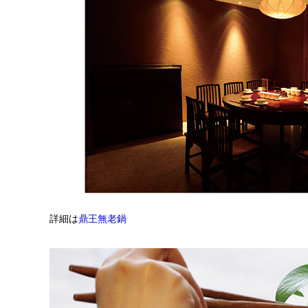
詳細は
鼎王無老鍋