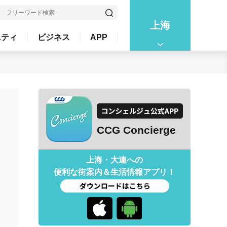
上海
ニティ
ビジネス
APP
CCG Concierge
上海・大連への
便利な街案内＆生活情報アプリ！