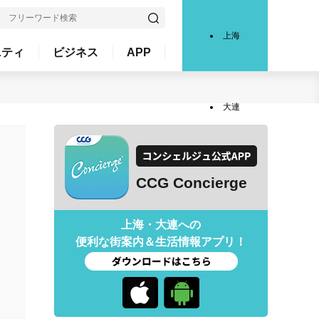
上海
ニティ
ビジネス
APP
大連
CCG Concierge
上海・大連への
便利な街案内＆生活情報アプリ！