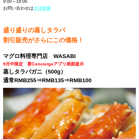
9:00～18:00
お問い合わせは
大洋世家
盛り盛りの蒸しタラバ
割引販売がさらにこの価格！
マグロ料理専門店 WASABI
9月中限定 要Conciergeアプリ画面提示
蒸しタラバガニ（500g）
通常RMB255⇒RMB135⇒
RMB100