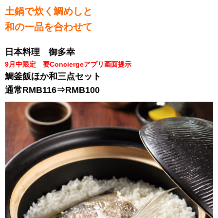
土鍋で炊く鯛めしと
和の一品を合わせて
日本料理 御多幸
9月中限定 要Conciergeアプリ画面提示
鯛釜飯ほか和三点セット
通常RMB116⇒RMB100