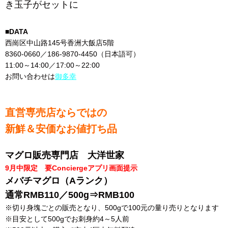
き玉子がセットに
■DATA
西崗区中山路145号香洲大飯店5階
8360-0660／186-9870-4450（日本語可）
11:00～14:00／17:00～22:00
お問い合わせは
御多幸
直営専売店ならではの
新鮮＆安価なお値打ち品
マグロ販売専門店 大洋世家
9月中限定 要Conciergeアプリ画面提示
メバチマグロ（Aランク）
通常RMB110／500g⇒RMB100
※切り身塊ごとの販売となり、500gで100元の量り売りとなります
※目安として500gでお刺身約4～5人前