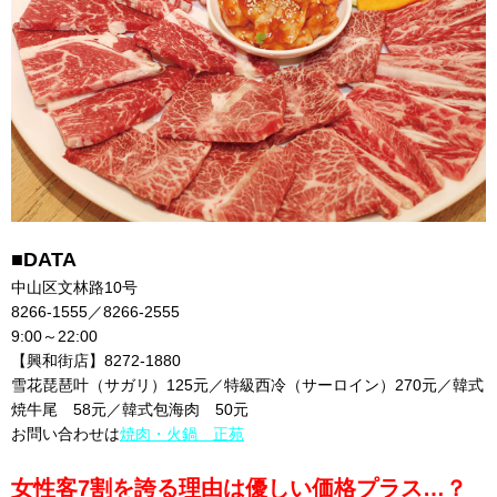
■DATA
中山区文林路10号
8266-1555／8266-2555
9:00～22:00
【興和街店】8272-1880
雪花琵琶叶（サガリ）125元／特級西冷（サーロイン）270元／韓式
焼牛尾 58元／韓式包海肉 50元
お問い合わせは
焼肉・火鍋 正苑
女性客7割を誇る理由は優しい価格プラス…？