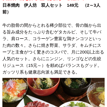
日本焼肉 伊人坊 双人セット 149元 （2～3人
前）
牛の肋骨の間からとれる稀少部位で、骨の髄から出
る旨み成分をたっぷり含むゲタカルビ、そして牛バ
ラ、肩ロース、コラーゲン豊富な鶏ナンコツといっ
た肉の数々。さらに焼き野菜、サラダ、キムチにス
ープと主食がつく驚きのコスパで、月に200以上出る
人気のセット。さらにニンジン、リンゴなどの生絞
りジュース（15元～）を頼めばバランスもグッド。
ガッツリ系も健康志向派も満足できる。