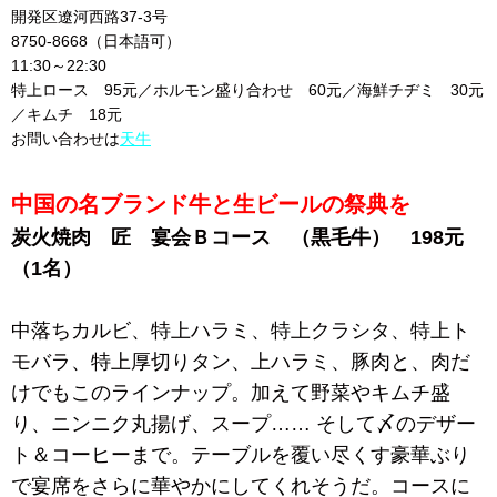
開発区遼河西路37-3号
8750-8668（日本語可）
11:30～22:30
特上ロース 95元／ホルモン盛り合わせ 60元／海鮮チヂミ 30元
／キムチ 18元
お問い合わせは
天牛
中国の名ブランド牛と生ビールの祭典を
炭火焼肉 匠 宴会Ｂコース （黒毛牛） 198元
（1名）
中落ちカルビ、特上ハラミ、特上クラシタ、特上ト
モバラ、特上厚切りタン、上ハラミ、豚肉と、肉だ
けでもこのラインナップ。加えて野菜やキムチ盛
り、ニンニク丸揚げ、スープ…… そして〆のデザー
ト＆コーヒーまで。テーブルを覆い尽くす豪華ぶり
で宴席をさらに華やかにしてくれそうだ。コースに