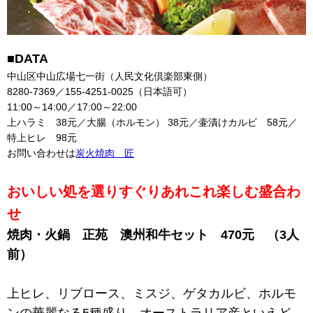
■DATA
中山区中山広場七一街（人民文化倶楽部東側）
8280-7369／155-4251-0025（日本語可）
11:00～14:00／17:00～22:00
上ハラミ 38元／大腸（ホルモン） 38元／壷漬けカルビ 58元／
特上ヒレ 98元
お問い合わせは
炭火焼肉 匠
おいしい処を選りすぐりあれこれ楽しむ盛合わ
せ
焼肉・火鍋 正苑 澳州和牛セット 470元 （3人
前）
上ヒレ、リブロース、ミスジ、ゲタカルビ、ホルモ