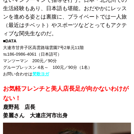
ないマンツーマンで指導を行う。日本・北九州での
生活経験もあり、日本語も堪能。おだやかにレッス
ンを進める姿とは裏腹に、プライベートでは一人旅
（最近はチベット）やスポーツなどとってもアクテ
ィブな関先生なのだ。
■DATA
大連市甘井子区高雲路瑞雲園7号2単元11階
℡186-0986-4061（日本語可）
マンツーマン 200元／90分
グループレッスン 4名～ 100元／90分（1名）
お問い合わせは
梵歌ヨガ
お気軽フレンチと美人店長足が向かないわけが
ない！
鹿野苑 店長
姜麗さん 大連庄河市出身