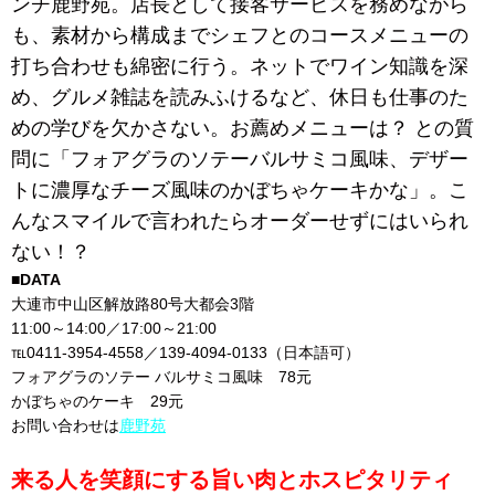
ンチ鹿野苑。店長として接客サービスを務めながら
も、素材から構成までシェフとのコースメニューの
打ち合わせも綿密に行う。ネットでワイン知識を深
め、グルメ雑誌を読みふけるなど、休日も仕事のた
めの学びを欠かさない。お薦めメニューは？ との質
問に「フォアグラのソテーバルサミコ風味、デザー
トに濃厚なチーズ風味のかぼちゃケーキかな」。こ
んなスマイルで言われたらオーダーせずにはいられ
ない！？
■DATA
大連市中山区解放路80号大都会3階
11:00～14:00／17:00～21:00
℡0411-3954-4558／139-4094-0133（日本語可）
フォアグラのソテー バルサミコ風味 78元
かぼちゃのケーキ 29元
お問い合わせは
鹿野苑
来る人を笑顔にする旨い肉とホスピタリティ