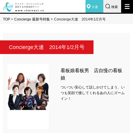
大連
検索
TOP
>
Concierge 最新号特集
>
Concierge大連 2014年1/2月号
Concierge大連 2014年1/2月号
看板娘看板男 店自慢の看板
娘
ついつい安心して話しかけてしまう、い
つも笑顔で接してくれるあの人にズーム
イン！