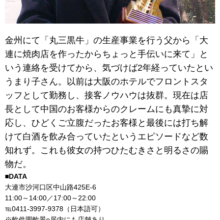
金州にて「丸三黒牛」の生産事業を行う父から「大
連に焼肉店を作ったからちょっと手伝いに来て」と
いう連絡を受けてから、気づけば2年経っていたとい
うまり子さん。以前は大阪のホテルでフロントスタ
ッフとして勤務し、接客ノウハウは抜群。現在は店
長として中国のお客様からのクレームにも真摯に対
応し、ひどくご立腹だったお客様と最後には打ち解
けて白酒を飲み合っていたというエピソードなど数
知れず。これも彼女の持つひたむきさと明るさの賜
物だ。
■DATA
大連市沙河口区中山路425E-6
11:00～14:00／17:00～22:00
℡0411-3997-9378（日本語可）
※軟件園軟景e居内にも店舗あり