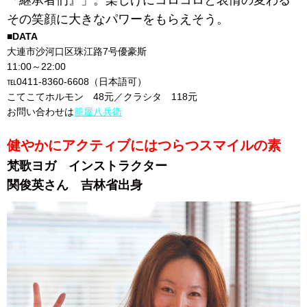
『継承者们』」。楽しげにコロコロと表情の変わる
その笑顔に大きなパワーをもらえそう。
■DATA
大連市沙河口区珠江路7号優豪斯
11:00～22:00
℡0411-8360-6608（日本語可）
こてこてホルモン 48元／クラシタ 118元
お問い合わせは
籠屋八兵衛
健やかにアクティブにはつらつスマイルの素
梵歌ヨガ インストラクター
関俊英さん 吉林省出身