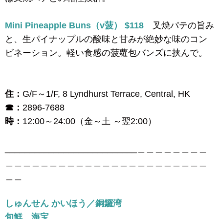
Mini Pineapple Buns（v菠） $118
叉焼パテの旨み
と、生パイナップルの酸味と甘みが絶妙な味のコン
ビネーション。軽い食感の菠蘿包バンズに挟んで。
住：
G/F～1/F, 8 Lyndhurst Terrace, Central, HK
☎：
2896-7688
時：
12:00～24:00（金～土 ～翌2:00）
___________________________＿＿＿＿＿＿＿＿
＿＿＿＿＿＿＿＿＿＿＿＿＿＿＿＿＿＿＿＿＿＿＿
＿＿
しゅんせん かいほう／銅鑼湾
旬鮮 海宝