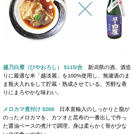
越乃白雁（ひやおろし） $115/合
新潟県の酒。酒造
りに最適な米「越淡麗」を100%使用し、無濾過のま
ま瓶火入れをして貯蔵・熟成させている。芳醇な香
りにまろやかな味わい。
メロカマ煮付け $268
日本直輸入のしっかりと脂が
のったメロカマを、カツオと昆布の一番出しで作っ
た醤油ベースの煮汁で調理。身は柔らかく骨が少な