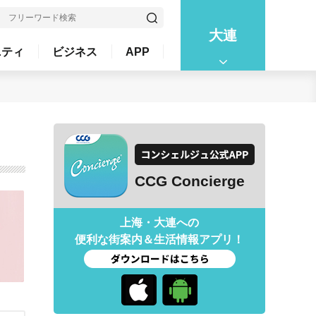
大連
ニティ
ビジネス
APP
CCG Concierge
上海・大連への
便利な街案内＆生活情報アプリ！