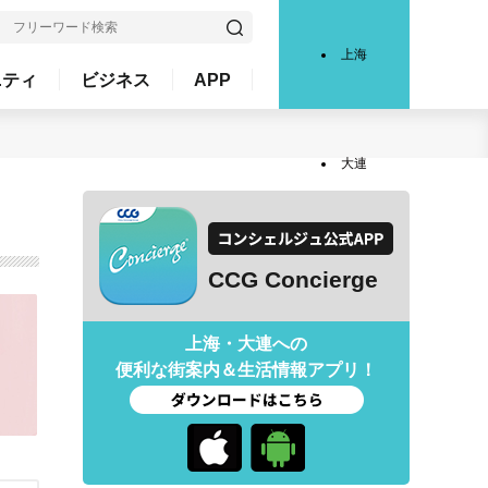
上海
ニティ
ビジネス
APP
大連
CCG Concierge
上海・大連への
便利な街案内＆生活情報アプリ！