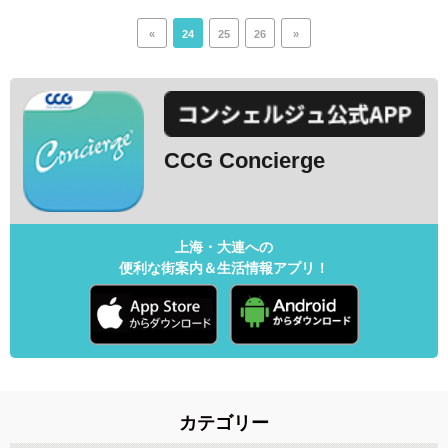
«
24
25
26
»
CCG Concierge
上海・大連への
便利な街案内＆生活情報アプリ！
カテゴリー