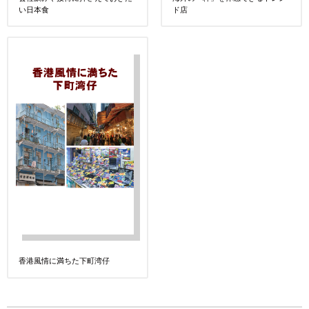
い日本食
ド店
香港風情に満ちた下町湾仔