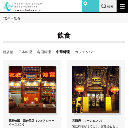
検索
TOP
>
飲食
飲食
新店舗
日本料理
各国料理
中華料理
カフェ＆バー
花家怡園 四合院店（フォアジャー
和順府（フーシュンフ）
イーユエン）
宮廷料理だけでなく、宮廷点心もじ