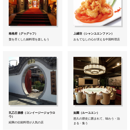
格格府（グゥグゥフ）
上縁坊（シャンユエンファン）
贅を尽くした鍋料理を楽しもう
おもてなしの心が冴える中国料理店
孔乙己酒楼（コンイージージョウロ
如園（ルーユエン）
ウ）
悠久の歴史に囲まれて、味わう・泊
紹興の伝統料理が人気の店
まる・集う