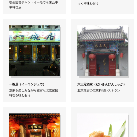
映画監督チャン・イーモウも来た中
っくり味わおう
華料理店
一椀居（イーワンジュウ）
大三元酒家（だいさんげんしゅか）
京劇を楽しみながら豊富な北京家庭
北京最古の広東料理レストラン
料理を味わおう