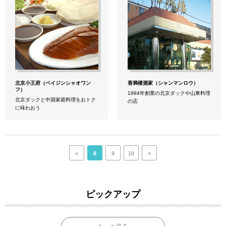
北京小王府（ベイジンシャオワン
香満楼酒家（シャンマンロウ）
フ）
1994年創業の北京ダックや山東料理
北京ダックと中国家庭料理をおトク
の店
に味わおう
«
8
9
10
»
ピックアップ