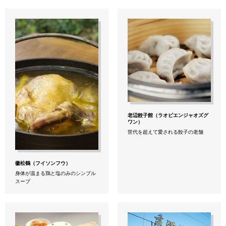
老辺餃子館（ラオビエンジャオズグ
ワン）
世代を超えて愛される餃子の老舗
徽松鶴（フイソンフウ）
身体が温まる鶏と塩のみのシンプル
スープ