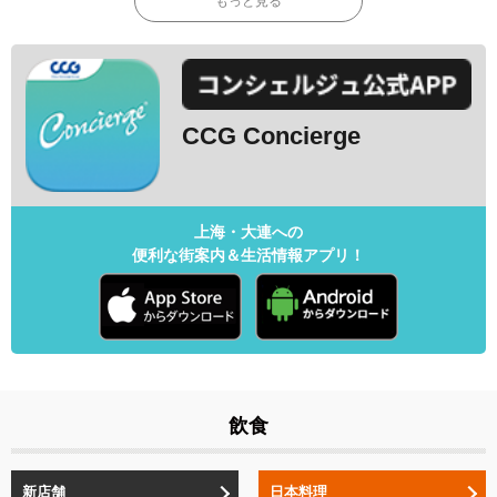
もっと見る
CCG Concierge
上海・大連への
便利な街案内＆生活情報アプリ！
飲食
新店舗
日本料理