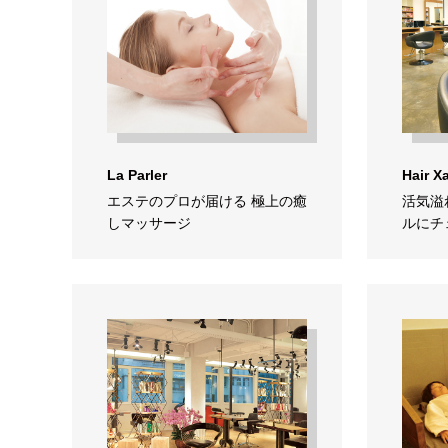
La Parler
Hair X
エステのプロが届ける 極上の癒
活気溢
しマッサージ
ルにチ