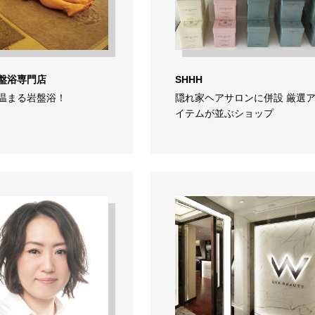
盤浴専門店
SHHH
温まる岩盤浴！
隠れ家ヘアサロンに併設 厳選
イテムが並ぶショップ