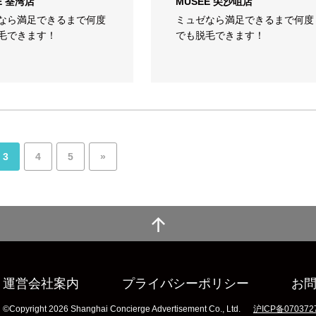
E 荃湾店
MUSEE 尖沙咀店
なら満足できるまで何度
ミュゼなら満足できるまで何度
毛できます！
でも脱毛できます！
3
4
5
»
運営会社案内
プライバシーポリシー
お
©Copyright 2026 Shanghai Concierge Advertisement Co., Ltd.
沪ICP备070372