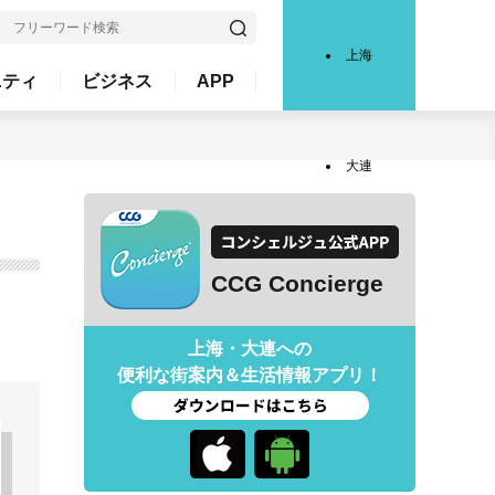
上海
ニティ
ビジネス
APP
大連
CCG Concierge
上海・大連への
便利な街案内＆生活情報アプリ！