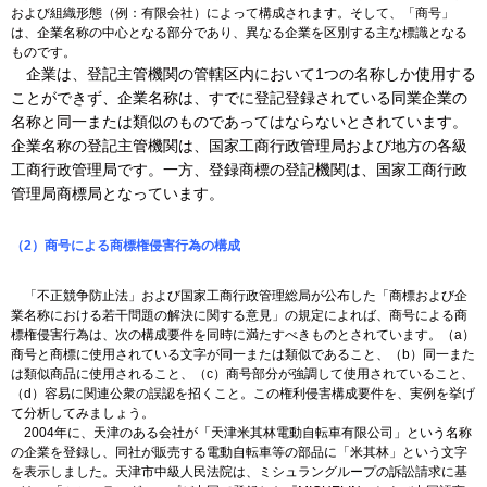
および組織形態（例：有限会社）によって構成されます。そして、「商号」
は、企業名称の中心となる部分であり、異なる企業を区別する主な標識となる
ものです。
企業は、登記主管機関の管轄区内において1つの名称しか使用する
ことができず、企業名称は、すでに登記登録されている同業企業の
名称と同一または類似のものであってはならないとされています。
企業名称の登記主管機関は、国家工商行政管理局および地方の各級
工商行政管理局です。一方、登録商標の登記機関は、国家工商行政
管理局商標局となっています。
（2）商号による商標権侵害行為の構成
「不正競争防止法」および国家工商行政管理総局が公布した「商標および企
業名称における若干問題の解決に関する意見」の規定によれば、商号による商
標権侵害行為は、次の構成要件を同時に満たすべきものとされています。（a）
商号と商標に使用されている文字が同一または類似であること、（b）同一また
は類似商品に使用されること、（c）商号部分が強調して使用されていること、
（d）容易に関連公衆の誤認を招くこと。この権利侵害構成要件を、実例を挙げ
て分析してみましょう。
2004年に、天津のある会社が「天津米其林電動自転車有限公司」という名称
の企業を登録し、同社が販売する電動自転車等の部品に「米其林」という文字
を表示しました。天津市中級人民法院は、ミシュラングループの訴訟請求に基