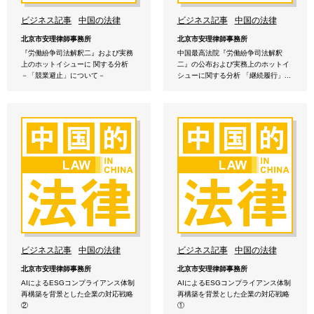
ビジネス記事
中国の法律
ビジネス記事
中国の法律
北京市安理律師事務所
北京市安理律師事務所
『労働紛争司法解釈二』および実務
中国最高法院『労働紛争司法解釈
上のホットイシューに 関する分析
二』の公布および実務上のホットイ
－「競業避止」について－
シューに関する分析 「継続履行」...
ビジネス記事
中国の法律
ビジネス記事
中国の法律
北京市安理律師事務所
北京市安理律師事務所
AIによるESGコンプライアンス体制
AIによるESGコンプライアンス体制
再構築を背景とした企業の対応戦略
再構築を背景とした企業の対応戦略
②
①