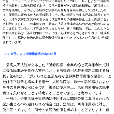
づき、「ミシュラングループが中国で登録した『MICHELIN』および中国語商
標『米其林』は馳名商標であり、天津米其林がその電動自転車に『米其林』の
文字を使用し、かつかかる特殊な漢字の組合せを企業名称として登録したの
は、商標法に定める他人の登録商標にその他の損害を与える行為に該当するた
め、天津米其林に米其林の表示および企業商号の使用を停止せよと判決する」
と判示しました。この事例では、天津の法院は天津米其林の行為が商標法の規
定に違反しているとして判決を下しましたが、新「商標法」では、このような
権利侵害行為は「不正競争防止法」に従い処理するものとされており、構成要
件として、原告と被告の間に競争関係が存在すべきであるという点がより強調
されています。
（3）商号による商標権侵害行為の結果
最高人民法院が公布した「登録商標、企業名称と既存権利の抵触
に係る民事紛争事件の審理における法律適用の若干問題に関する解
釈」第4条は、「訴えられた企業名称が登録商標専用権を侵害し、ま
たは不正競争を構成する場合、人民法院は、原告の訴訟請求および
事件の具体的状況に基づき、被告に使用停止、規範的使用等の民事
責任を負わせることを確定することができる」と定めています。
一般に、企業名称を規範的に使用すれば関連公衆に混同または誤
認が生じるのを避けられる場合には、法院は、商号使用者に対し、
使用停止ではなく、商号の規範的使用を求めるにとどまります。侵