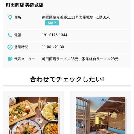
町田商店 美羅城店
住所
徐匯区肇嘉浜路1111号美羅城地下1階B1-6
MAP
電話
191-0176-1344
営業時間
11:00～21:30
代表メニュー
町田商店ラーメン36元、家系経典ラーメン28元
合わせてチェックしたい!