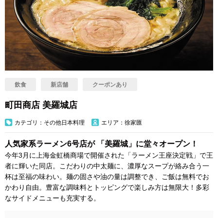
飲食
新店舗
クーポンあり
町田商店 美羅城店
カテゴリ：その他日本料理
エリア：徐家匯
人気家系ラーメン6号店が 「美羅城」に堂々オープン！
今年3月に上海金虹橋商場で開催された「ラーメン王座決定戦」で王
者に輝いた同店。こだわりの中太麺に、濃厚なスープが絡み合う一
杯は至福の味わい。麺の固さや油の量は調整でき、ご飯は無料でお
かわり自由。豊富な調味料とトッピングで楽しみ方は無限大！多彩
なサイドメニューも充実する。