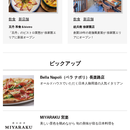
飲食
新店舗
飲食
新店舗
豆丹 和食＆bistro
紋兵衛 徐家匯店
「豆丹」のビストロ業態が 徐家匯エ
創業19年の老舗蕎麦屋が 徐家匯エリ
リアに新規オープン
アにオープン！
ピックアップ
Bella Napoli（ベラ ナポリ）長楽路店
オールドハウスでいただく日本人御用達の人気イタリアン
MIYARAKU 宮楽
美しい景色を眺めながら 旬の美味が宿る日本料理を