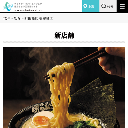
上海
検索
TOP
>
飲食
>
町田商店 美羅城店
新店舗