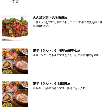
久久滴水洞（茂名南路店）
一度食べれば辛味と酸味のトリコに！ 30年の歴史を持つ老
舗湖南料理店
銀平（ぎんぺい） 環球金融中心店
金融センターでも和の空間をこだわりの海鮮料理を堪能
銀平（ぎんぺい）仙霞路店
落ち着いた高級感ある空間、接待にも大人気！