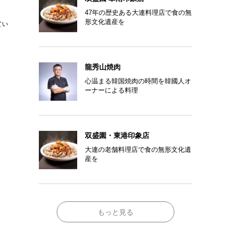
47年の歴史ある大連料理店で食の無
形文化遺産を
てい
龍秀山焼肉
心温まる韓国焼肉の時間を韓國人オ
ーナーによる料理
双盛園・東港印象店
大連の老舗料理店で食の無形文化遺
産を
もっと見る