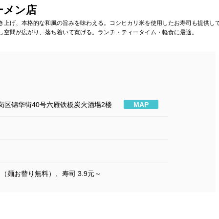
ーメン店
き上げ、本格的な和風の旨みを味わえる。コシヒカリ米を使用したお寿司も提供し
し空間が広がり、落ち着いて寛げる。ランチ・ティータイム・軽食に最適。
岗区锦华街40号六雁铁板炭火酒場2楼
MAP
～（麺お替り無料）、寿司 3.9元～