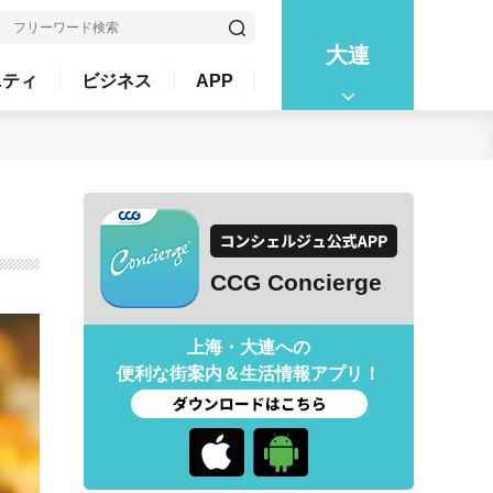
大連
ニティ
ビジネス
APP
CCG Concierge
上海・大連への
便利な街案内＆生活情報アプリ！