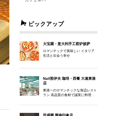
ピックアップ
大宝羅・意大利手工窑炉披萨
ロマンチックで美味しい イタリア
生活と出会う幸せ
Naif那伊夫 珈琲・西餐 大連東港
店
東港一のロマンチックな海辺レスト
ラン 高品質の食材で誠実に料理...
双盛園 華南印象店