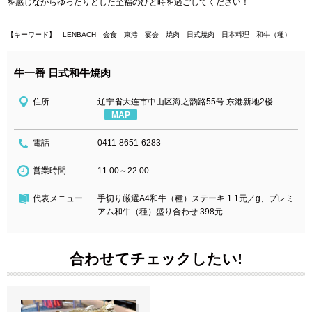
を感じながらゆったりとした至福のひと時を過ごしてください！
【キーワード】 LENBACH 会食 東港
宴会 焼肉 日式焼肉 日本料理 和牛（種）
牛一番 日式和牛焼肉
住所
辽宁省大连市中山区海之韵路55号 东港新地2楼
MAP
電話
0411-8651-6283
営業時間
11:00～22:00
代表メニュー
手切り厳選A4和牛（種）ステーキ 1.1元／g、プレミ
アム和牛（種）盛り合わせ 398元
合わせてチェックしたい!