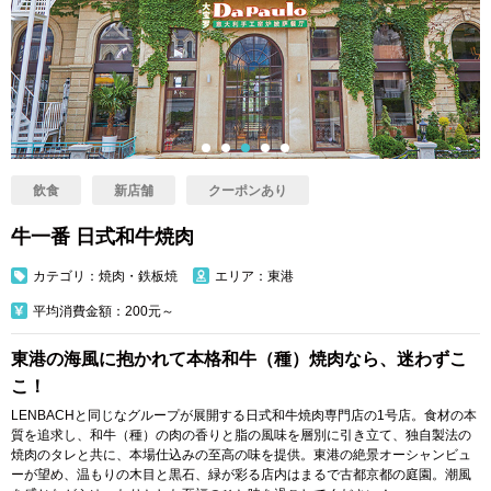
飲食
新店舗
クーポンあり
牛一番 日式和牛焼肉
カテゴリ：焼肉・鉄板焼
エリア：東港
平均消費金額：200元～
東港の海風に抱かれて本格和牛（種）焼肉なら、迷わずこ
こ！
LENBACHと同じなグループが展開する日式和牛焼肉専門店の1号店。食材の本
質を追求し、和牛（種）の肉の香りと脂の風味を層別に引き立て、独自製法の
焼肉のタレと共に、本場仕込みの至高の味を提供。東港の絶景オーシャンビュ
ーが望め、温もりの木目と黒石、緑が彩る店内はまるで古都京都の庭園。潮風