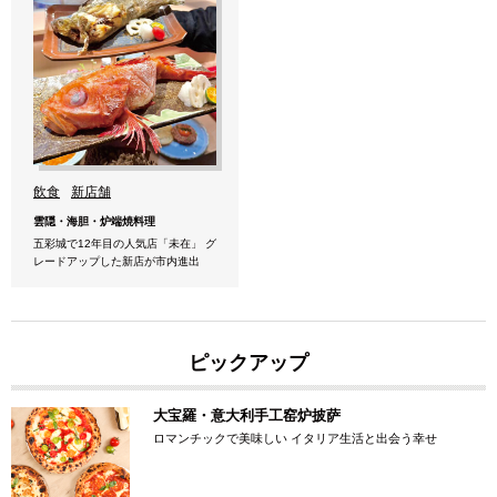
飲食
新店舗
雲隠・海胆・炉端焼料理
五彩城で12年目の人気店「未在」 グ
レードアップした新店が市内進出
ピックアップ
大宝羅・意大利手工窑炉披萨
ロマンチックで美味しい イタリア生活と出会う幸せ