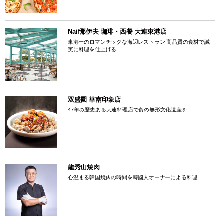
Naif那伊夫 珈琲・西餐 大連東港店
東港一のロマンチックな海辺レストラン 高品質の食材で誠
実に料理を仕上げる
双盛園 華南印象店
47年の歴史ある大連料理店で食の無形文化遺産を
龍秀山焼肉
心温まる韓国焼肉の時間を韓國人オーナーによる料理