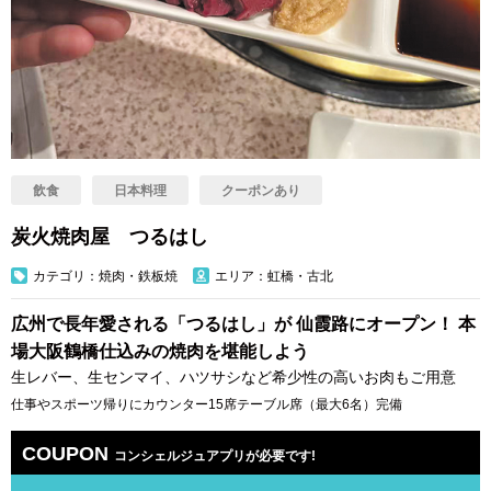
飲食
日本料理
クーポンあり
炭火焼肉屋 つるはし
カテゴリ：焼肉・鉄板焼
エリア：虹橋・古北
広州で長年愛される「つるはし」が 仙霞路にオープン！ 本
場大阪鶴橋仕込みの焼肉を堪能しよう
生レバー、生センマイ、ハツサシなど希少性の高いお肉もご用意
仕事やスポーツ帰りにカウンター15席テーブル席（最大6名）完備
COUPON
コンシェルジュアプリが必要です!