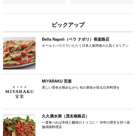
ピックアップ
Bella Napoli（ベラ ナポリ）長楽路店
オールドハウスでいただく日本人御用達の人気イタリアン
MIYARAKU 宮楽
美しい景色を眺めながら 旬の美味が宿る日本料理を
久久滴水洞（茂名南路店）
一度食べれば辛味と酸味のトリコに！ 30年の歴史を持つ老
舗湖南料理店