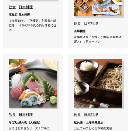
飲食
日本料理
高島家 日本料理
上海歴35年、「伊藤家」創業者が総
飲食
日本料理
監修！ 日本の味を良心的な価格で提
供
百蝶物語
老舗居酒屋「百蝶」が復活 寿司居酒
屋として再オープン
飲食
日本料理
飲食
日本料理
そば処 紋兵衛（天山店）
紋兵衛（上海高島屋店）
おそばと和食をリーズナブルに
三たてが楽しめる本格蕎麦屋