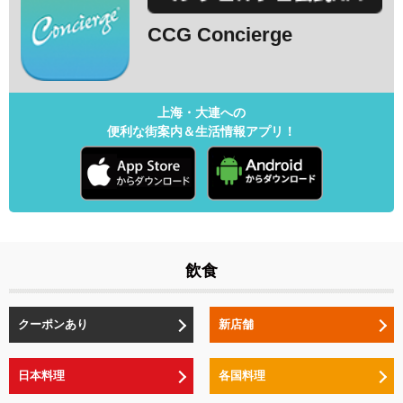
CCG Concierge
上海・大連への
便利な街案内＆生活情報アプリ！
飲食
クーポンあり
新店舗
日本料理
各国料理