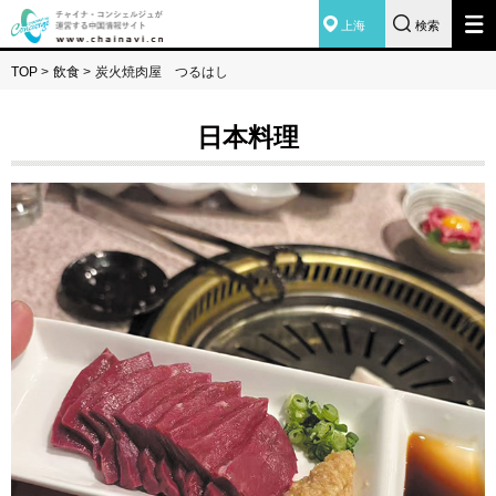
上海
検索
TOP
>
飲食
>
炭火焼肉屋 つるはし
日本料理