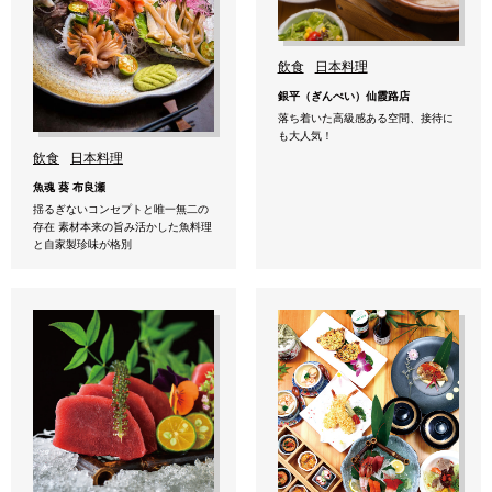
飲食
日本料理
銀平（ぎんぺい）仙霞路店
落ち着いた高級感ある空間、接待に
も大人気！
飲食
日本料理
魚魂 葵 布良瀬
揺るぎないコンセプトと唯一無二の
存在 素材本来の旨み活かした魚料理
と自家製珍味が格別