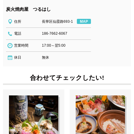
炭火焼肉屋 つるはし
住所
長寧区仙霞路693-1
MAP
電話
186-7662-6067
営業時間
17:00～翌5:00
休日
無休
合わせてチェックしたい!