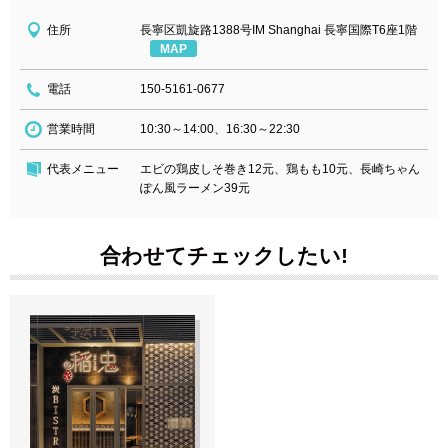
住所
長寧区凱旋路1388号IM Shanghai 長寧国際T6座1階
MAP
電話
150-5161-0677
営業時間
10:30～14:00、16:30～22:30
代表メニュー
エビの鶏皮しそ巻き12元、鶏もも10元、長崎ちゃん
ぽん風ラーメン39元
合わせてチェックしたい!