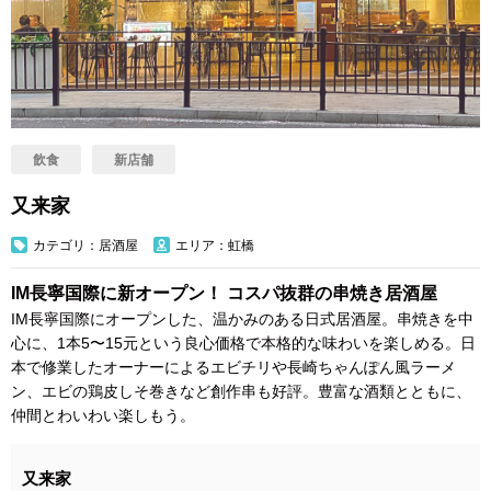
飲食
新店舗
又来家
カテゴリ：居酒屋
エリア：虹橋
IM長寧国際に新オープン！ コスパ抜群の串焼き居酒屋
IM長寧国際にオープンした、温かみのある日式居酒屋。串焼きを中
心に、1本5〜15元という良心価格で本格的な味わいを楽しめる。日
本で修業したオーナーによるエビチリや長崎ちゃんぽん風ラーメ
ン、エビの鶏皮しそ巻きなど創作串も好評。豊富な酒類とともに、
仲間とわいわい楽しもう。
又来家