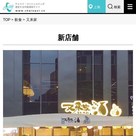
上海
検索
TOP
>
飲食
>
又来家
新店舗