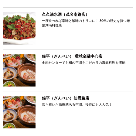
久久滴水洞（茂名南路店）
一度食べれば辛味と酸味のトリコに！ 30年の歴史を持つ老
舗湖南料理店
銀平（ぎんぺい） 環球金融中心店
金融センターでも和の空間をこだわりの海鮮料理を堪能
銀平（ぎんぺい）仙霞路店
落ち着いた高級感ある空間、接待にも大人気！