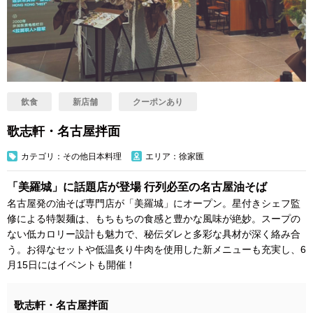
飲食
新店舗
クーポンあり
歌志軒・名古屋拌面
カテゴリ：その他日本料理
エリア：徐家匯
「美羅城」に話題店が登場 行列必至の名古屋油そば
名古屋発の油そば専門店が「美羅城」にオープン。星付きシェフ監
修による特製麺は、もちもちの食感と豊かな風味が絶妙。スープの
ない低カロリー設計も魅力で、秘伝ダレと多彩な具材が深く絡み合
う。お得なセットや低温炙り牛肉を使用した新メニューも充実し、6
月15日にはイベントも開催！
歌志軒・名古屋拌面