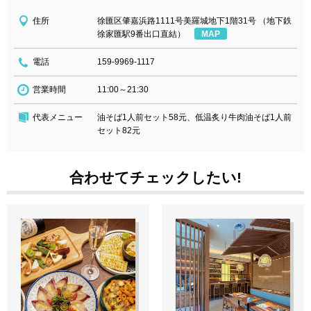
住所
徐匯区肇嘉浜路1111号美羅城地下1階31号 （地下鉄
徐家匯駅9番出口直結）
MAP
電話
159-9969-1117
営業時間
11:00～21:30
代表メニュー
油そば1人前セット58元、低温炙り牛肉油そば1人前
セット82元
合わせてチェックしたい!