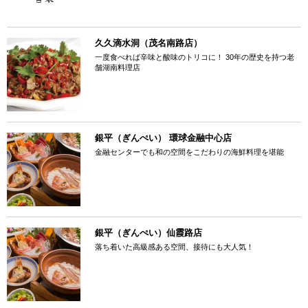
久久滴水洞（茂名南路店）
一度食べれば辛味と酸味のトリコに！ 30年の歴史を持つ老
舗湖南料理店
銀平（ぎんぺい） 環球金融中心店
金融センターでも和の空間をこだわりの海鮮料理を堪能
銀平（ぎんぺい）仙霞路店
落ち着いた高級感ある空間、接待にも大人気！