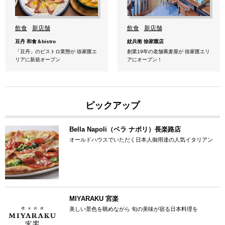
飲食
新店舗
飲食
新店舗
豆丹 和食＆bistro
紋兵衛 徐家匯店
「豆丹」のビストロ業態が 徐家匯エ
創業19年の老舗蕎麦屋が 徐家匯エリ
リアに新規オープン
アにオープン！
ピックアップ
Bella Napoli（ベラ ナポリ）長楽路店
オールドハウスでいただく日本人御用達の人気イタリアン
MIYARAKU 宮楽
美しい景色を眺めながら 旬の美味が宿る日本料理を